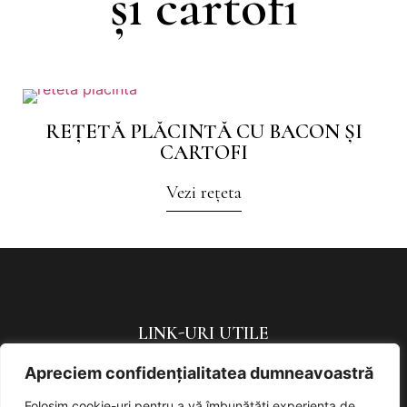
și cartofi
REȚETĂ PLĂCINTĂ CU BACON ȘI
CARTOFI
Vezi rețeta
LINK-URI UTILE
Apreciem confidențialitatea dumneavoastră
Politica de confidențialitate
Politică de cookies
Folosim cookie-uri pentru a vă îmbunătăți experiența de