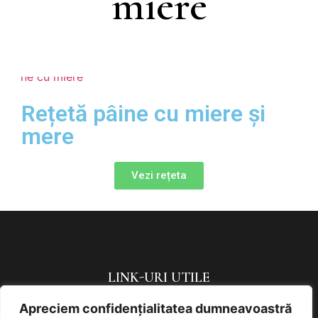
miere
Rețetă pâine cu miere și
mere
Vezi rețeta
LINK-URI UTILE
Apreciem confidențialitatea dumneavoastră
Politica de confidențialitate