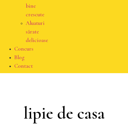
bine
crescute
Aluaturi
sărate
delicioase
Concurs
Blog
Contact
lipie de casa