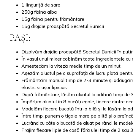
1 linguriță de sare
250g făină alba
15g făină pentru frământare
15g drojdie proaspătă Secretul Bunicii
PAȘI:
Dizolvăm drojdia proaspătă Secretul Bunicii în puți
În vasul unui mixer cobinăm toate ingredientele cu 
Amestecăm la viteză medie timp de un minut.
Așezăm aluatul pe o suprafață de lucru plată pentr
Frământăm manual timp de 2-3 minute și adăugăm f
elastic și ușor lipicios.
După frământare, lăsăm aluatul la odihnă timp de 
Împărțim aluatul în 8 bucăți egale, fiecare dintre 
Modelăm fiecare bucată într-o bilă și le lăsăm la o
Între timp, punem o tigaie mare pe plită și o preînc
Lucrând cu câte o bucată de aluat pe rând, le mode
Prăjim fiecare lipie de casă fără ulei timp de 2 sau 