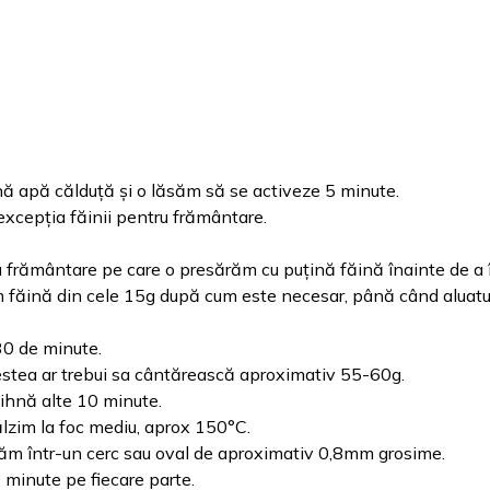
nă apă călduță și o lăsăm să se activeze 5 minute.
excepția făinii pentru frământare.
u frământare pe care o presărăm cu puțină făină înainte de a 
ăină din cele 15g după cum este necesar, până când aluatu
30 de minute.
acestea ar trebui sa cântărească aproximativ 55-60g.
dihnă alte 10 minute.
ălzim la foc mediu, aprox 150°C.
lăm într-un cerc sau oval de aproximativ 0,8mm grosime.
3 minute pe fiecare parte.