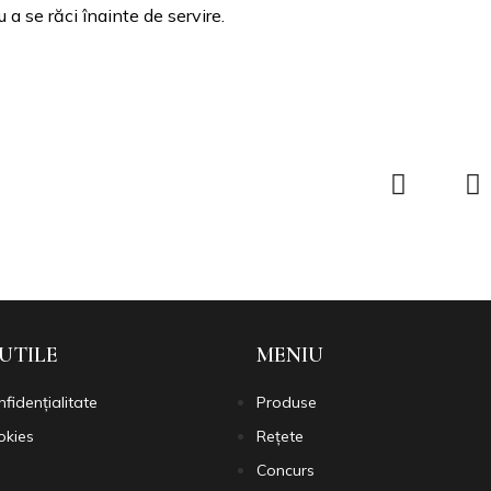
a se răci înainte de servire.
 UTILE
MENIU
nfidențialitate
Produse
okies
Rețete
Concurs