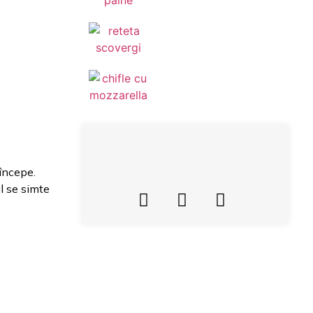
începe.
l se simte