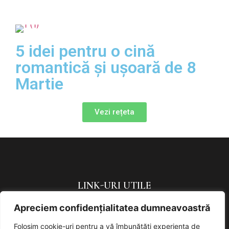
5 idei pentru o cină
romantică și ușoară de 8
Martie
Vezi rețeta
LINK-URI UTILE
Apreciem confidențialitatea dumneavoastră
Politica de confidențialitate
Politică de cookies
Folosim cookie-uri pentru a vă îmbunătăți experiența de