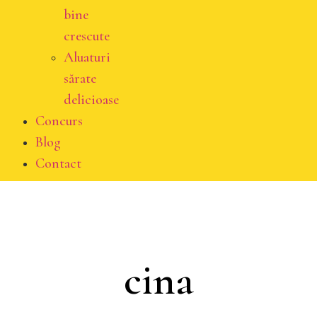
bine
crescute
Aluaturi
sărate
delicioase
Concurs
Blog
Contact
cina