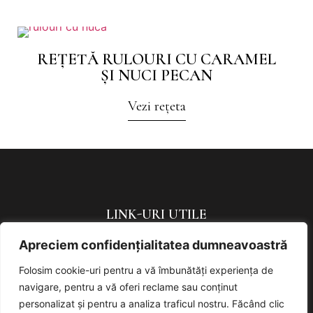
REȚETĂ RULOURI CU CARAMEL
ȘI NUCI PECAN
Vezi rețeta
LINK-URI UTILE
Apreciem confidențialitatea dumneavoastră
Politica de confidențialitate
Politică de cookies
Folosim cookie-uri pentru a vă îmbunătăți experiența de
navigare, pentru a vă oferi reclame sau conținut
URMAREȘTE-NE
personalizat și pentru a analiza traficul nostru. Făcând clic