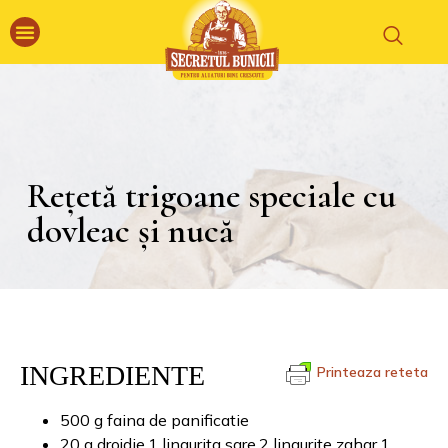
Rețetă trigoane speciale cu
dovleac și nucă
INGREDIENTE
Printeaza reteta
500 g faina de panificatie
20 g drojdie,1 lingurita sare,2 lingurite zahar,1