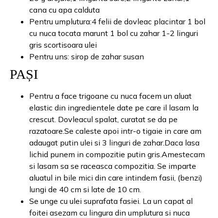
cana cu apa calduta
Pentru umplutura:4 felii de dovleac placintar 1 bol
cu nuca tocata marunt 1 bol cu zahar 1-2 linguri
gris scortisoara ulei
Pentru uns: sirop de zahar susan
PAȘI
Pentru a face trigoane cu nuca facem un aluat
elastic din ingredientele date pe care il lasam la
crescut. Dovleacul spalat, curatat se da pe
razatoare.Se caleste apoi intr-o tigaie in care am
adaugat putin ulei si 3 linguri de zahar.Daca lasa
lichid punem in compozitie putin gris.Amestecam
si lasam sa se raceasca compozitia. Se imparte
aluatul in bile mici din care intindem fasii, (benzi)
lungi de 40 cm si late de 10 cm.
Se unge cu ulei suprafata fasiei. La un capat al
foitei asezam cu lingura din umplutura si nuca