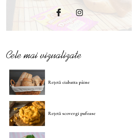
Cele mai vizualizate
Rețetă ciabatta pâine
Rețetă scovergi pufoase