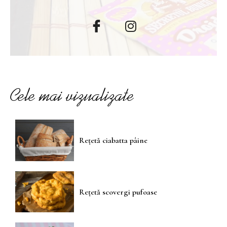
Cele mai vizualizate
Rețetă ciabatta pâine
Rețetă scovergi pufoase