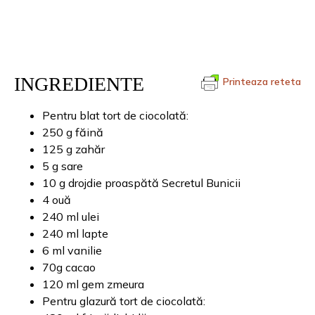
INGREDIENTE
Printeaza reteta
Pentru blat tort de ciocolată:
250 g făină
125 g zahăr
5 g sare
10 g drojdie proaspătă Secretul Bunicii
4 ouă
240 ml ulei
240 ml lapte
6 ml vanilie
70g cacao
120 ml gem zmeura
Pentru glazură tort de ciocolată: