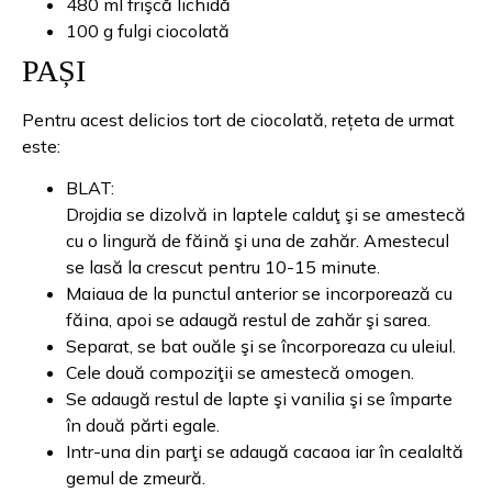
480 ml frişcă lichidă
100 g fulgi ciocolată
PAȘI
Pentru acest delicios tort de ciocolată, rețeta de urmat
este:
BLAT:
Drojdia se dizolvă in laptele calduţ şi se amestecă
cu o lingură de făină şi una de zahăr. Amestecul
se lasă la crescut pentru 10-15 minute.
Maiaua de la punctul anterior se incorporează cu
făina, apoi se adaugă restul de zahăr şi sarea.
Separat, se bat ouăle şi se încorporeaza cu uleiul.
Cele două compoziţii se amestecă omogen.
Se adaugă restul de lapte şi vanilia şi se împarte
în două părti egale.
Intr-una din parţi se adaugă cacaoa iar în cealaltă
gemul de zmeură.