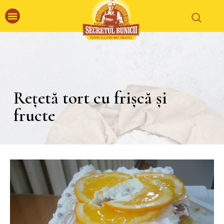
Rețetă tort cu frișcă și
fructe