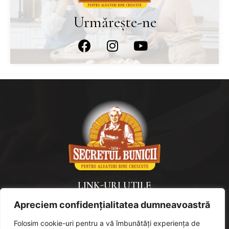
Urmărește-ne
LINK-URI UTILE
Apreciem confidențialitatea dumneavoastră
Politica de confidențialitate
Politică de cookies
Folosim cookie-uri pentru a vă îmbunătăți experiența de