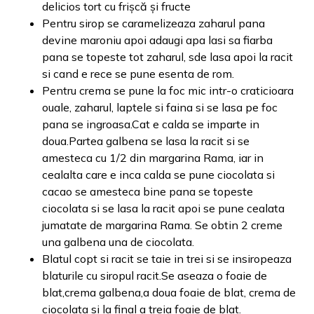
delicios tort cu frișcă și fructe
Pentru sirop se caramelizeaza zaharul pana
devine maroniu apoi adaugi apa lasi sa fiarba
pana se topeste tot zaharul, sde lasa apoi la racit
si cand e rece se pune esenta de rom.
Pentru crema se pune la foc mic intr-o craticioara
ouale, zaharul, laptele si faina si se lasa pe foc
pana se ingroasa.Cat e calda se imparte in
doua.Partea galbena se lasa la racit si se
amesteca cu 1/2 din margarina Rama, iar in
cealalta care e inca calda se pune ciocolata si
cacao se amesteca bine pana se topeste
ciocolata si se lasa la racit apoi se pune cealata
jumatate de margarina Rama. Se obtin 2 creme
una galbena una de ciocolata.
Blatul copt si racit se taie in trei si se insiropeaza
blaturile cu siropul racit.Se aseaza o foaie de
blat,crema galbena,a doua foaie de blat, crema de
ciocolata si la final a treia foaie de blat.