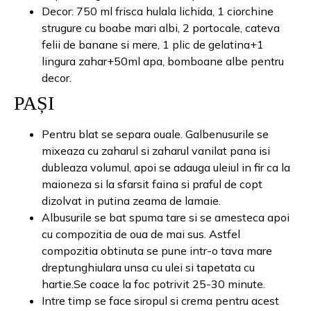
Decor: 750 ml frisca hulala lichida, 1 ciorchine
strugure cu boabe mari albi, 2 portocale, cateva
felii de banane si mere, 1 plic de gelatina+1
lingura zahar+50ml apa, bomboane albe pentru
decor.
PAȘI
Pentru blat se separa ouale. Galbenusurile se
mixeaza cu zaharul si zaharul vanilat pana isi
dubleaza volumul, apoi se adauga uleiul in fir ca la
maioneza si la sfarsit faina si praful de copt
dizolvat in putina zeama de lamaie.
Albusurile se bat spuma tare si se amesteca apoi
cu compozitia de oua de mai sus. Astfel
compozitia obtinuta se pune intr-o tava mare
dreptunghiulara unsa cu ulei si tapetata cu
hartie.Se coace la foc potrivit 25-30 minute.
Intre timp se face siropul si crema pentru acest