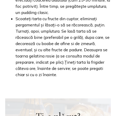
efectuați coacerea aluatului (cam 25-30 minute, la
foc potrivit). Între timp, se pregăteşte umplutura,
un pudding clasic.
Scoateți tarta cu fructe din cuptor, eliminați
pergamentul și lăsați-o să se răcorească, puțin.
Turnați, apoi, umplutura. Se lasă tarta să se
răcească bine (preferabil pe o grilă), dupa care, se
decorează cu boabe de afine si de zmeură,
eventual, și cu alte fructe de padure. Deasupra se
toarna gelatina rosie (a se consulta modul de
preparare, indicat pe plic).Țineți tarta la frigider
câteva ore, înainte de servire; se poate pregati
chiar si cu o zi înainte.