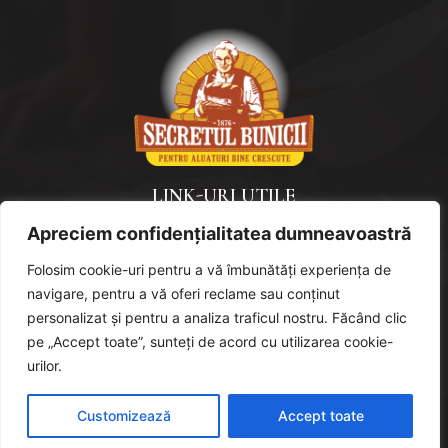
LINK-URI UTILE
Apreciem confidențialitatea dumneavoastră
Politica de confidențialitate
Politică de cookies
Folosim cookie-uri pentru a vă îmbunătăți experiența de
navigare, pentru a vă oferi reclame sau conținut
URMAREȘTE-NE
personalizat și pentru a analiza traficul nostru. Făcând clic
pe „Accept toate”, sunteți de acord cu utilizarea cookie-
urilor.
Customizează
Accept toate
Designed and powered by The
Markers – agentie de marketing
online full service | © 2022 All rights reserved