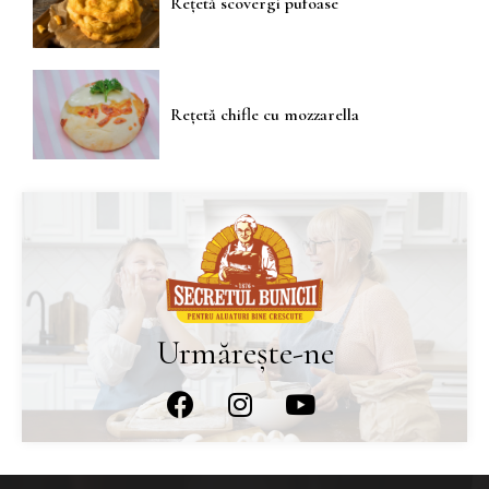
Rețetă scovergi pufoase
Rețetă chifle cu mozzarella
Urmărește-ne