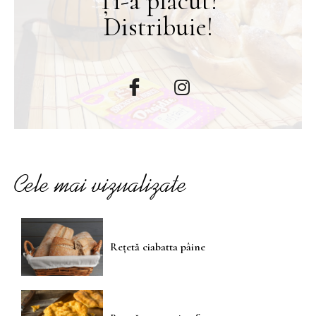
Ți-a plăcut?
Distribuie!
Cele mai vizualizate
Rețetă ciabatta pâine