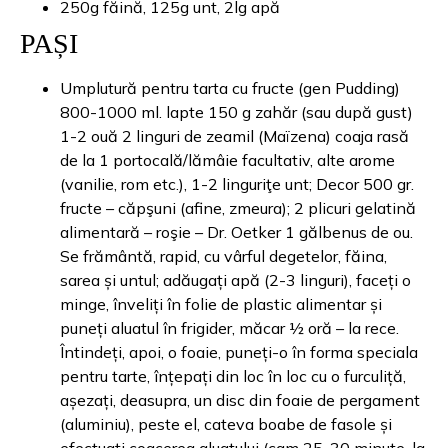
250g făină, 125g unt, 2lg apă
PAȘI
Umplutură pentru tarta cu fructe (gen Pudding)
800-1000 ml. lapte 150 g zahăr (sau după gust)
1-2 ouă 2 linguri de zeamil (Maïzena) coaja rasă
de la 1 portocală/lămâie facultativ, alte arome
(vanilie, rom etc.), 1-2 linguriţe unt; Decor 500 gr.
fructe – căpşuni (afine, zmeura); 2 plicuri gelatină
alimentară – roşie – Dr. Oetker 1 gălbenus de ou.
Se frământă, rapid, cu vârful degetelor, făina,
sarea și untul; adăugați apă (2-3 linguri), faceți o
minge, înveliți în folie de plastic alimentar și
puneți aluatul în frigider, măcar ½ oră – la rece.
Întindeți, apoi, o foaie, puneți-o în forma speciala
pentru tarte, înțepați din loc în loc cu o furculiță,
așezați, deasupra, un disc din foaie de pergament
(aluminiu), peste el, cateva boabe de fasole și