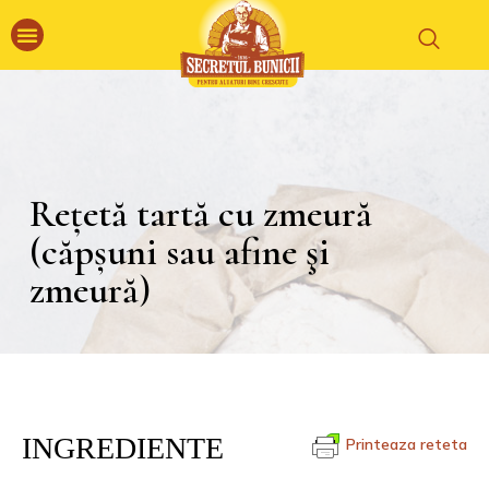
Rețetă tartă cu zmeură
(căpșuni sau afine şi
zmeură)
INGREDIENTE
Printeaza reteta