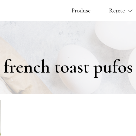
Produse
Rețete
french toast pufos