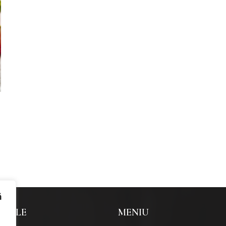
ă
 UTILE
MENIU