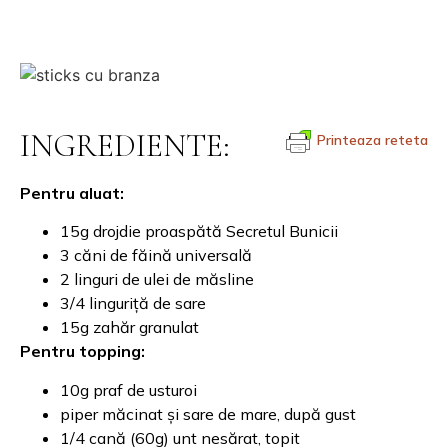
INGREDIENTE:
Printeaza reteta
Pentru aluat:
15g drojdie proaspătă Secretul Bunicii
3 căni de făină universală
2 linguri de ulei de măsline
3/4 linguriță de sare
15g zahăr granulat
Pentru topping:
10g praf de usturoi
piper măcinat și sare de mare, după gust
1/4 cană (60g) unt nesărat, topit