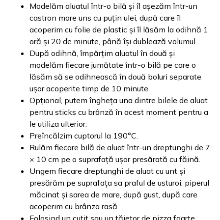
Modelăm aluatul într-o bilă și îl așezăm într-un
castron mare uns cu puțin ulei, după care îl
acoperim cu folie de plastic și îl lăsăm la odihnă 1
oră și 20 de minute, până își dublează volumul.
După odihnă, împărțim aluatul în două și
modelăm fiecare jumătate într-o bilă pe care o
lăsăm să se odihnească în două boluri separate
ușor acoperite timp de 10 minute.
Opțional, putem îngheța una dintre bilele de aluat
pentru sticks cu brânză în acest moment pentru a
le utiliza ulterior.
Preîncălzim cuptorul la 190°C.
Rulăm fiecare bilă de aluat într-un dreptunghi de 7
× 10 cm pe o suprafață ușor presărată cu făină.
Ungem fiecare dreptunghi de aluat cu unt și
presărăm pe suprafața sa praful de usturoi, piperul
măcinat și sarea de mare, după gust, după care
acoperim cu brânza rasă.
Folosind un cuțit sau un tăietor de pizza foarte