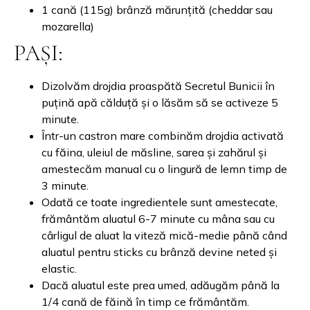
1 cană (115g) brânză mărunțită (cheddar sau
mozarella)
PAȘI:
Dizolvăm drojdia proaspătă Secretul Bunicii în
puțină apă călduță și o lăsăm să se activeze 5
minute.
Într-un castron mare combinăm drojdia activată
cu făina, uleiul de măsline, sarea și zahărul și
amestecăm manual cu o lingură de lemn timp de
3 minute.
Odată ce toate ingredientele sunt amestecate,
frământăm aluatul 6-7 minute cu mâna sau cu
cârligul de aluat la viteză mică-medie până când
aluatul pentru sticks cu brânză devine neted și
elastic.
Dacă aluatul este prea umed, adăugăm până la
1/4 cană de făină în timp ce frământăm.