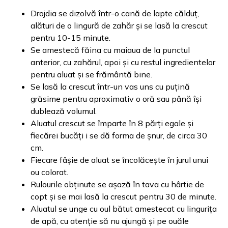
Drojdia se dizolvă într-o cană de lapte călduț,
alături de o lingură de zahăr și se lasă la crescut
pentru 10-15 minute.
Se amestecă făina cu maiaua de la punctul
anterior, cu zahărul, apoi și cu restul ingredientelor
pentru aluat și se frământă bine.
Se lasă la crescut într-un vas uns cu puțină
grăsime pentru aproximativ o oră sau până își
dublează volumul.
Aluatul crescut se împarte în 8 părți egale și
fiecărei bucăți i se dă forma de șnur, de circa 30
cm.
Fiecare fâșie de aluat se încolăcește în jurul unui
ou colorat.
Rulourile obținute se așază în tava cu hârtie de
copt și se mai lasă la crescut pentru 30 de minute.
Aluatul se unge cu oul bătut amestecat cu lingurița
de apă, cu atenție să nu ajungă și pe ouăle