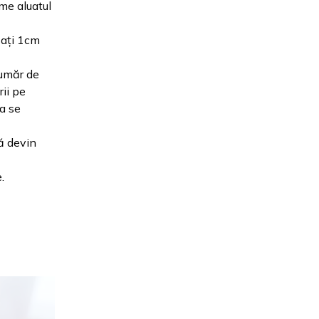
me aluatul
sați 1cm
număr de
rii pe
sa se
nă devin
.