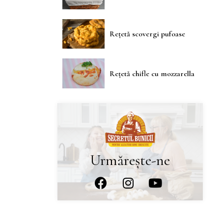
Rețetă scovergi pufoase
Rețetă chifle cu mozzarella
Urmărește-ne