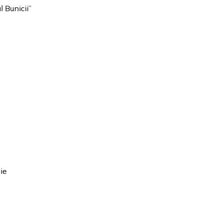
 Bunicii”
ie