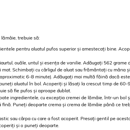
 lămâie, trebuie să:
ntele pentru aluatul pufos superior și amestecați bine. Acoper
 iaurtul, ouăle, untul și esența de vanilie. Adăugați 562 grame 
 mat. Schimbați cu cârligul de aluat sau frământați cu mâna și
 (aproximatic 6-8 minute). Adăugați mai multă făină dacă este
puneți aluatul în bol. Acoperiți și lăsați la crescut timp de 60-
buie să fie pufos și aproape dublat.
oate ingredientele, cu excepția cremei de lămâie, într-un bol ș
ă fină. Puneți deoparte crema și crema de lămâie până ce tre
astic sau cârpa cu care a fost acoperit. Presați gentil pe aces
operiți și o puneți deoparte.