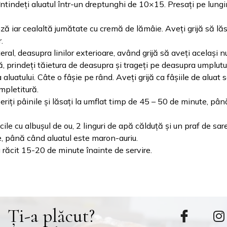
ntindeți aluatul într-un dreptunghi de 10×15. Presați pe lungi
ă iar cealaltă jumătate cu cremă de lămâie. Aveți grijă să lă
.
eral, deasupra linilor exterioare, având grijă să aveți același 
ă, prindeți tăietura de deasupra și trageți pe deasupra umplutu
aluatului. Câte o fâșie pe rând. Aveți grijă ca fâșiile de aluat 
mpletitură.
eriți pâinile și lăsați la umflat timp de 45 – 50 de minute, pâ
ile cu albușul de ou, 2 linguri de apă călduță și un praf de sare
, până când aluatul este maron-auriu.
 răcit 15-20 de minute înainte de servire.
Ți-a plăcut?