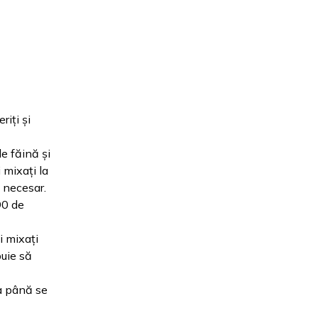
iți și
de făină și
 mixați la
 necesar.
90 de
i mixați
buie să
ta până se