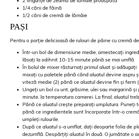
2 lingurițe de zeamă de lămâie proaspătă
1/4 căni de făină
1/2 căni de cremă de lămâie
PAȘI
Pentru o porție delicioasă de rulouri de pâine cu cremă de
Într-un bol de dimensiune medie, amestecați ingredie
lăsați la odihnit 10-15 minute până se mai umflă.
În bolul de mixer răsturnați primul aluat și adăugați:
mixați cu paletele până când aluatul devine aspru și
viteză medie (2) până ce aluatul devine fin și ferm
Ungeți un bol cu unt, grăsime, ulei sau margarină și 
minute, la temperatura camerei. La final, aluatul tre
Până ce aluatul crește preparați umplutura. Puneți t
până ce ingredientele sunt încorporate într-o crem
umpleți rulourile.
După ce aluatul s-a umflat, dați deoparte folia de pl
dezumflă. Despărțiți aluatul în două. O jumătate o ac