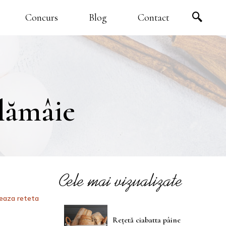
Concurs
Blog
Contact
 lămâie
Cele mai vizualizate
teaza reteta
Rețetă ciabatta pâine