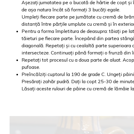
Așezați jumatatea pe o bucată de hârtie de copt și î
de așa natura încât să formați 3 bucăți egale.
Umpleți fiecare parte pe jumătate cu cremă de brânz
distanță între părțile umplute cu cremă și în exterior
Pentru a forma împletitura de deasupra: tăiați pe lat
tăieturi pe fiecare parte. Începând din partea stâng
diagonală. Repetați și cu cealaltă parte superioara a 
intersecteze. Continuați până formați o frunză din î
Repetați tot procesul cu a doua parte de aluat. Acop
pufoase.
Preîncălziți cuptorul la 190 de grade C. Ungeți pâinic
Presărați zahăr pudră. Dați la copt 25-30 de minute
Lăsați aceste rulouri de pâine cu cremă de lămâie la