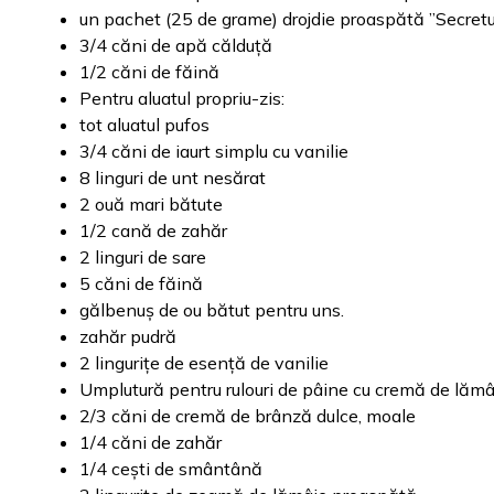
un pachet (25 de grame) drojdie proaspătă ”Secretul
3/4 căni de apă călduță
1/2 căni de făină
Pentru aluatul propriu-zis:
tot aluatul pufos
3/4 căni de iaurt simplu cu vanilie
8 linguri de unt nesărat
2 ouă mari bătute
1/2 cană de zahăr
2 linguri de sare
5 căni de făină
gălbenuș de ou bătut pentru uns.
zahăr pudră
2 lingurițe de esență de vanilie
Umplutură pentru rulouri de pâine cu cremă de lămâ
2/3 căni de cremă de brânză dulce, moale
1/4 căni de zahăr
1/4 cești de smântână