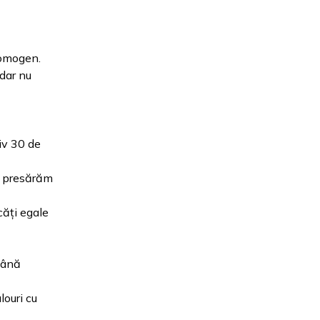
 omogen.
 dar nu
iv 30 de
re presărăm
căți egale
până
ouri cu