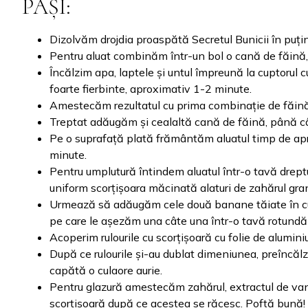
PAȘI:
Dizolvăm drojdia proaspătă Secretul Bunicii în puț
Pentru aluat combinăm într-un bol o cană de făină
Încălzim apa, laptele și untul împreună la cuptorul 
foarte fierbinte, aproximativ 1-2 minute.
Amestecăm rezultatul cu prima combinație de făină, 
Treptat adăugăm și cealaltă cană de făină, până cân
Pe o suprafață plată frământăm aluatul timp de ap
minute.
Pentru umplutură întindem aluatul într-o tavă drept
uniform scorțișoara măcinată alaturi de zahărul gran
Urmează să adăugăm cele două banane tăiate în cubu
pe care le așezăm una câte una într-o tavă rotundă 
Acoperim rulourile cu scorțișoară cu folie de alumin
După ce rulourile și-au dublat dimeniunea, preîncă
capătă o culaore aurie.
Pentru glazură amestecăm zahărul, extractul de va
scorțișoară după ce acestea se răcesc. Poftă bună!