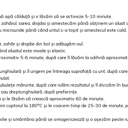
ină apă călduță și o lăsăm să se activeze 5-10 minute.
, zahărul, sarea, drojdia și amestecăm până obținem un aluat
cu microunde până când untul s-a topit și amestecul este cald,
zahăr și drojdie din bol și adăugăm oul.
d aluatul este moale și elastic.
roximativ 5-6 minute, după care îl lăsăm la odihnă aproximat
unghiulară și îl ungem pe întreaga suprafață cu unt, după ca
ulat.
lețe mărunte, după care rulăm rezultatul și îl divizăm în bu
sau dreptunghiulară, după preferințe.
iu și le lăsăm să crească aproximativ 60 de minute.
lzim cuptorul la 180°C și le coacem timp de 25-30 de minute, 
nilie și smântâna până se omogenizează și o așezăm peste rul