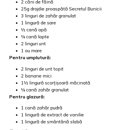
2 căni de făină
25g drojdie proaspătă Secretul Bunicii
3 linguri de zahăr granulat
1 lingură de sare
½ cană apă
¼ cană lapte
2 linguri unt
1 ou mare
Pentru umplutură:
2 linguri de unt topit
2 banane mici
1½ lingură scorțișoară măcinată
¼ cană zahăr granulat
Pentru glazură:
1 cană zahăr pudră
1 lingură de extract de vanilie
1 lingură de smântână slabă