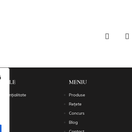
ă
 UTILE
MENIU
nfidențialitate
Produse
okies
Rețete
Concurs
Blog
Contact