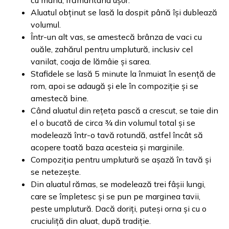
cu mâna, frământând ușor.
Aluatul obținut se lasă la dospit până își dublează
volumul.
Într-un alt vas, se amestecă brânza de vaci cu
ouăle, zahărul pentru umplutură, inclusiv cel
vanilat, coaja de lămâie și sarea.
Stafidele se lasă 5 minute la înmuiat în esență de
rom, apoi se adaugă și ele în compoziție și se
amestecă bine.
Când aluatul din rețeta pască a crescut, se taie din
el o bucată de circa ¾ din volumul total și se
modelează într-o tavă rotundă, astfel încât să
acopere toată baza acesteia și marginile.
Compoziția pentru umplutură se așază în tavă și
se netezește.
Din aluatul rămas, se modelează trei fâșii lungi,
care se împletesc și se pun pe marginea tavii,
peste umplutură. Dacă doriți, puteși orna și cu o
cruciuliță din aluat, după tradiție.