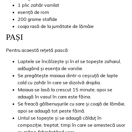
1 plic zahăr vanilat
esență de rom
200 grame stafide
coaja rasă de la jumătate de lămâie
PAȘI
Pentru acaestă rețetă pască:
Laptele se încălzește și în el se topește zaharul,
adăugând și esența de vanilie.
Se pregătește maiaua dintr-o ceșcuță de lapte
cald cu zahăr în care se dizolvă drojdia.
Maiaua se lasă la crescut 15 minute, apoi se
adaugă în vasul în care este făina.
Se freacă gălbenușurile cu sare și coajă de lămâie,
apoi se adaugă tot peste făină.
Untul se topește și se adaugă călduț în
compoziție, treptat, timp în care se amestecă usor