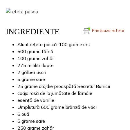
INGREDIENTE
Printeaza reteta
Aluat rețeta pască: 100 grame unt
500 grame făină
100 grame zahăr
275 mililitri lapte
2 gălbenușuri
5 grame sare
25 grame drojdie proaspătă Secretul Bunicii
coaja rasă de la jumătate de lămâie
esență de vanilie
Umplutură 600 grame brânză de vaci
6 ouă
5 grame sare
250 grame zahăr