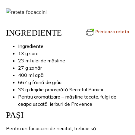
INGREDIENTE
Printeaza reteta
Ingrediente
13 g sare
23 ml ulei de măsline
27 g zahăr
400 ml apă
667 g făină de grâu
33 g drojdie proaspătă Secretul Bunicii
Pentru aromatizare – măsline tocate, fulgi de
ceapa uscată, ierburi de Provence
PAȘI
Pentru un focaccini de neuitat, trebuie să: