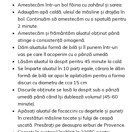
Amestecăm într-un bol făina cu zahărul și sarea.
Adaugăm apă caldă, uleiul de măsline și drojdia în
bol. Continuăm să amestecăm cu o spatulă pentru
2 minute.
Amestecăm și frământăm aluatul obținut până
atinge o consistență omogenă.
Dăm aluatului formă de bilă și îl punem într-un
vas pe care îl acoperim cu o pânză umedă.
Lăsăm aluatul la dospit pentru 45 minute la cald.
Se împarte aluatul în 10 parți egale, cărora le dăm
formă de bilă iar apoi le aplatizăm pentru a forma
discuri cu diametru de cca 15 cm
Discurile obținute se lasă la dospit sub o pânză
umedă până când își dublează volumul (45-60
minute).
Apăsați aluatul de focaccini cu degetele și puneți
în crestături măsline tocate și fulgi de ceapă
uscată. Presărați pe deasupra ierburi de Provence.