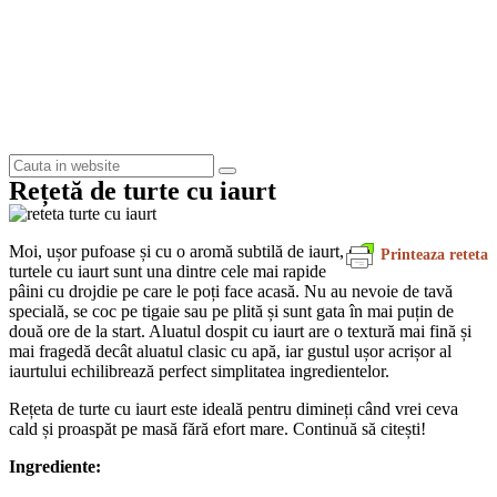
Rețetă de turte cu iaurt
Moi, ușor pufoase și cu o aromă subtilă de iaurt,
Printeaza reteta
turtele cu iaurt sunt una dintre cele mai rapide
pâini cu drojdie pe care le poți face acasă. Nu au nevoie de tavă
specială, se coc pe tigaie sau pe plită și sunt gata în mai puțin de
două ore de la start. Aluatul dospit cu iaurt are o textură mai fină și
mai fragedă decât aluatul clasic cu apă, iar gustul ușor acrișor al
iaurtului echilibrează perfect simplitatea ingredientelor.
Rețeta de turte cu iaurt este ideală pentru dimineți când vrei ceva
cald și proaspăt pe masă fără efort mare. Continuă să citești!
Ingrediente: