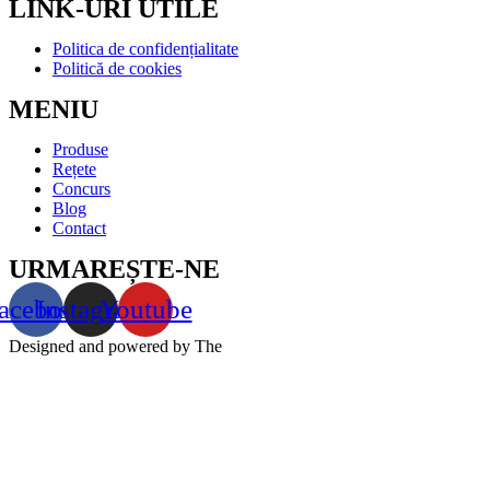
LINK-URI UTILE
Politica de confidențialitate
Politică de cookies
MENIU
Produse
Rețete
Concurs
Blog
Contact
URMAREȘTE-NE
acebook
Instagram
Youtube
Designed and powered by The
Markers – agentie de marketing
online full service | © 2022 All rights reserved