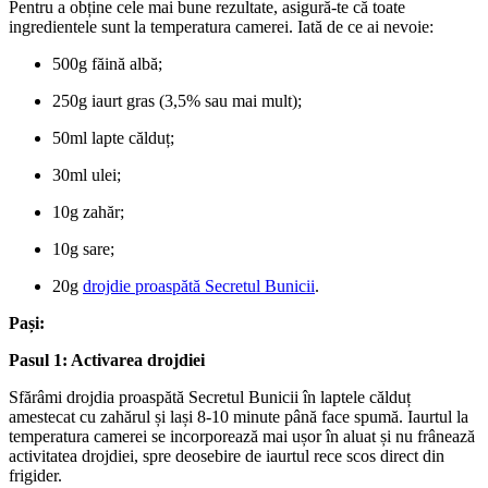
Pentru a obține cele mai bune rezultate, asigură-te că toate
ingredientele sunt la temperatura camerei. Iată de ce ai nevoie:
500g făină albă;
250g iaurt gras (3,5% sau mai mult);
50ml lapte călduț;
30ml ulei;
10g zahăr;
10g sare;
20g
drojdie proaspătă Secretul Bunicii
.
Pași:
Pasul 1: Activarea drojdiei
Sfărâmi drojdia proaspătă Secretul Bunicii în laptele călduț
amestecat cu zahărul și lași 8-10 minute până face spumă. Iaurtul la
temperatura camerei se incorporează mai ușor în aluat și nu frânează
activitatea drojdiei, spre deosebire de iaurtul rece scos direct din
frigider.