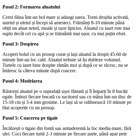
Pasul 2: Formarea aluatului
Cerni făina într-un bol mare și adaugi sarea. Torni drojdia activată,
iaurtul și uleiul și începi să amesteci. Frămânți 8-10 minute până
obții un aluat neted, moale și ușor lipicios. Aluatul cu iaurt este mai
suplu decât cel cu apă și se frământă mai ușor, cu mai puțin efort.
Pasul 3: Dospirea
Acoperi bolul cu un prosop curat și lași aluatul la dospit 45-60 de
minute într-un loc cald. Aluatul trebuie să își dubleze volumul.
Turtele cu iaurt bine dospite rămân moi și după ce se răcesc, nu se
întăresc la câteva minute după coacere.
Pasul 4: Modelarea
Răstorni aluatul pe o suprafață ușor făinată și îl împarți în 8 bucăți
egale. Întinzi fiecare bucată cu sucitorul sau cu mâna într-un disc de
15-18 cm și 3-4 mm grosime. Le lași să se odihnească 10 minute pe
blat acoperite cu un prosop.
Pasul 5: Coacerea pe tigaie
Încălzești o tigaie din fontă sau antiaderentă la foc mediu-mare, fără
ulei. Coci fiecare turtă 2-3 minute pe fiecare parte, până apar pete