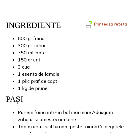
INGREDIENTE
Printeaza reteta
600 gr faina
300 gr zahar
750 ml lapte
150 gr unt
3 oua
1 esenta de lamaie
1 plic praf de copt
1 kg de prune
PAȘI
Punem faina intr-un bol mai mare.Adaugam
zaharul si amestecam bine.
Topim untul si il turnam peste faiana.Cu degetele