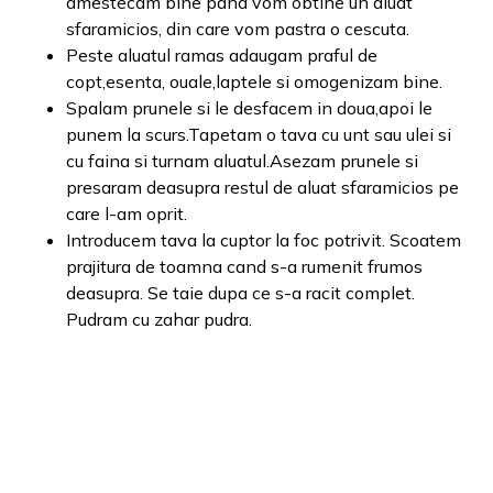
amestecam bine pana vom obtine un aluat
sfaramicios, din care vom pastra o cescuta.
Peste aluatul ramas adaugam praful de
copt,esenta, ouale,laptele si omogenizam bine.
Spalam prunele si le desfacem in doua,apoi le
punem la scurs.Tapetam o tava cu unt sau ulei si
cu faina si turnam aluatul.Asezam prunele si
presaram deasupra restul de aluat sfaramicios pe
care l-am oprit.
Introducem tava la cuptor la foc potrivit. Scoatem
prajitura de toamna cand s-a rumenit frumos
deasupra. Se taie dupa ce s-a racit complet.
Pudram cu zahar pudra.