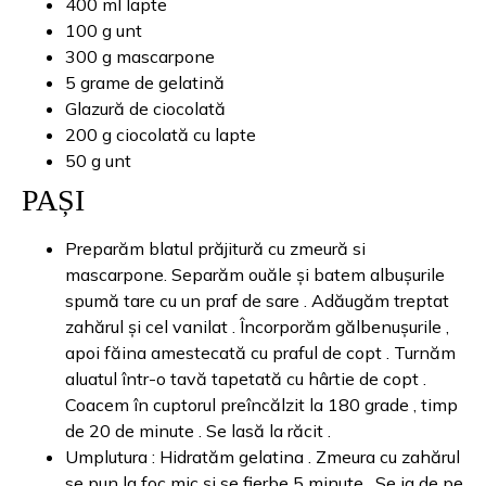
400 ml lapte
100 g unt
300 g mascarpone
5 grame de gelatină
Glazură de ciocolată
200 g ciocolată cu lapte
50 g unt
PAȘI
Preparăm blatul prăjitură cu zmeură si
mascarpone. Separăm ouăle și batem albușurile
spumă tare cu un praf de sare . Adăugăm treptat
zahărul și cel vanilat . Încorporăm gălbenușurile ,
apoi făina amestecată cu praful de copt . Turnăm
aluatul într-o tavă tapetată cu hârtie de copt .
Coacem în cuptorul preîncălzit la 180 grade , timp
de 20 de minute . Se lasă la răcit .
Umplutura : Hidratăm gelatina . Zmeura cu zahărul
se pun la foc mic și se fierbe 5 minute . Se ia de pe