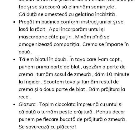
foc și se strecoară să eliminăm semințele .
Călduță se amestecă cu gelatina încălzită .
Pregătim budinca conform instrucțiunilor și se
lasă la răcit . Apoi încorporăm untul și
mascarpone câte puțin . Mixăm pînă se
omogenizează compoziția . Crema se împarte în
două .
Tăiem blatul în două . În tava care l-am copt ,
punem prima parte de blat , așezăm o parte de
cremă , turnăm sosul de zmeură , dăm 10 minute
la frigider . Scoatem tava și turnăm restul de
cremă și a doua parte de blat . Dăm prăjitura la
rece .
Glazura . Topim ciocolata împreună cu untul și
călduță o turnăm peste prăjitură . Pentru decor
punem pe fiecare bucată de prăjitură o zmeură .
Se savurează cu plăcere !