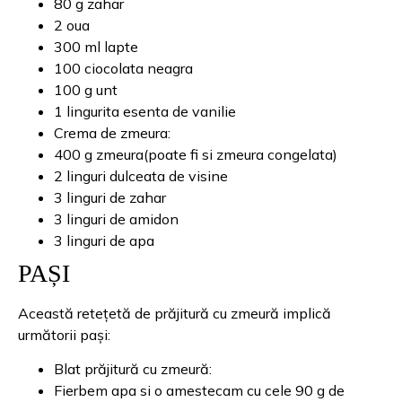
80 g zahar
2 oua
300 ml lapte
100 ciocolata neagra
100 g unt
1 lingurita esenta de vanilie
Crema de zmeura:
400 g zmeura(poate fi si zmeura congelata)
2 linguri dulceata de visine
3 linguri de zahar
3 linguri de amidon
3 linguri de apa
PAȘI
Această retețetă de prăjitură cu zmeură implică
următorii pași:
Blat prăjitură cu zmeură:
Fierbem apa si o amestecam cu cele 90 g de