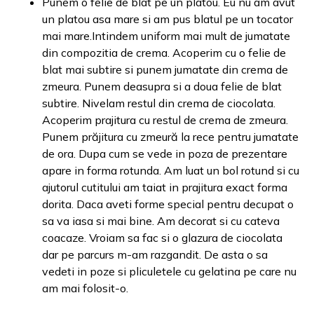
Punem o felie de blat pe un platou. Eu nu am avut
un platou asa mare si am pus blatul pe un tocator
mai mare.Intindem uniform mai mult de jumatate
din compozitia de crema. Acoperim cu o felie de
blat mai subtire si punem jumatate din crema de
zmeura. Punem deasupra si a doua felie de blat
subtire. Nivelam restul din crema de ciocolata.
Acoperim prajitura cu restul de crema de zmeura.
Punem prăjitura cu zmeură la rece pentru jumatate
de ora. Dupa cum se vede in poza de prezentare
apare in forma rotunda. Am luat un bol rotund si cu
ajutorul cutitului am taiat in prajitura exact forma
dorita. Daca aveti forme special pentru decupat o
sa va iasa si mai bine. Am decorat si cu cateva
coacaze. Vroiam sa fac si o glazura de ciocolata
dar pe parcurs m-am razgandit. De asta o sa
vedeti in poze si pliculetele cu gelatina pe care nu
am mai folosit-o.