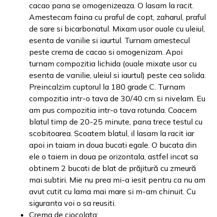
cacao pana se omogenizeaza. O lasam la racit.
Amestecam faina cu praful de copt, zaharul, praful
de sare si bicarbonatul. Mixam usor ouale cu uleiul,
esenta de vanilie si iaurtul. Turnam amestecul
peste crema de cacao si omogenizam. Apoi
turnam compozitia lichida (ouale mixate usor cu
esenta de vanilie, uleiul si iaurtul) peste cea solida.
Preincalzim cuptorul la 180 grade C. Turnam
compozitia intr-o tava de 30/40 cm si nivelam. Eu
am pus compozitia intr-o tava rotunda. Coacem
blatul timp de 20-25 minute, pana trece testul cu
scobitoarea. Scoatem blatul, il lasam la racit iar
apoi in taiam in doua bucati egale. O bucata din
ele o taiem in doua pe orizontala, astfel incat sa
obtinem 2 bucati de blat de prăjitură cu zmeură
mai subtiri. Mie nu prea mi-a iesit pentru ca nu am
avut cutit cu lama mai mare si m-am chinuit. Cu
siguranta voi o sa reusiti.
Crema de ciocolata: