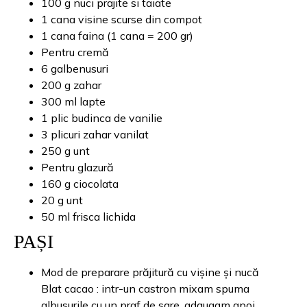
100 g nuci prajite si taiate
1 cana visine scurse din compot
1 cana faina (1 cana = 200 gr)
Pentru cremă
6 galbenusuri
200 g zahar
300 ml lapte
1 plic budinca de vanilie
3 plicuri zahar vanilat
250 g unt
Pentru glazură
160 g ciocolata
20 g unt
50 ml frisca lichida
PAȘI
Mod de preparare prăjitură cu vișine și nucă
Blat cacao : intr-un castron mixam spuma
albusurile cu un praf de sare, adaugam apoi