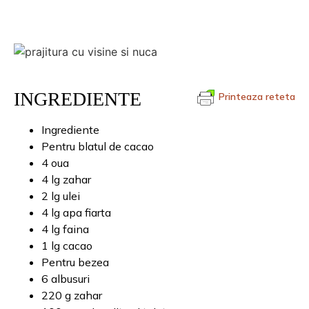
INGREDIENTE
Printeaza reteta
Ingrediente
Pentru blatul de cacao
4 oua
4 lg zahar
2 lg ulei
4 lg apa fiarta
4 lg faina
1 lg cacao
Pentru bezea
6 albusuri
220 g zahar