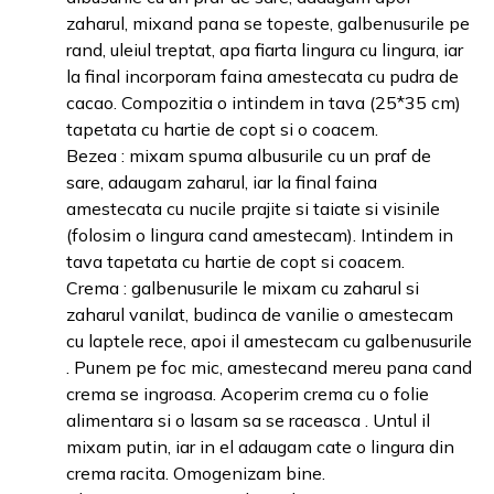
zaharul, mixand pana se topeste, galbenusurile pe
rand, uleiul treptat, apa fiarta lingura cu lingura, iar
la final incorporam faina amestecata cu pudra de
cacao. Compozitia o intindem in tava (25*35 cm)
tapetata cu hartie de copt si o coacem.
Bezea : mixam spuma albusurile cu un praf de
sare, adaugam zaharul, iar la final faina
amestecata cu nucile prajite si taiate si visinile
(folosim o lingura cand amestecam). Intindem in
tava tapetata cu hartie de copt si coacem.
Crema : galbenusurile le mixam cu zaharul si
zaharul vanilat, budinca de vanilie o amestecam
cu laptele rece, apoi il amestecam cu galbenusurile
. Punem pe foc mic, amestecand mereu pana cand
crema se ingroasa. Acoperim crema cu o folie
alimentara si o lasam sa se raceasca . Untul il
mixam putin, iar in el adaugam cate o lingura din
crema racita. Omogenizam bine.