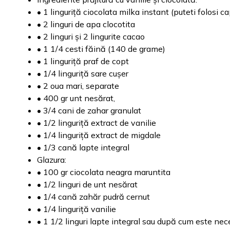
• 1 linguriță ciocolata milka instant (puteti folosi 
• 2 linguri de apa clocotita
• 2 linguri și 2 lingurite cacao
• 1 1/4 cesti făină (140 de grame)
• 1 linguriță praf de copt
• 1/4 linguriță sare cușer
• 2 oua mari, separate
• 400 gr unt nesărat,
• 3/4 cani de zahar granulat
• 1/2 linguriță extract de vanilie
• 1/4 linguriță extract de migdale
• 1/3 cană lapte integral
Glazura:
• 100 gr ciocolata neagra maruntita
• 1/2 linguri de unt nesărat
• 1/4 cană zahăr pudră cernut
• 1/4 linguriță vanilie
• 1 1/2 linguri lapte integral sau după cum este nec