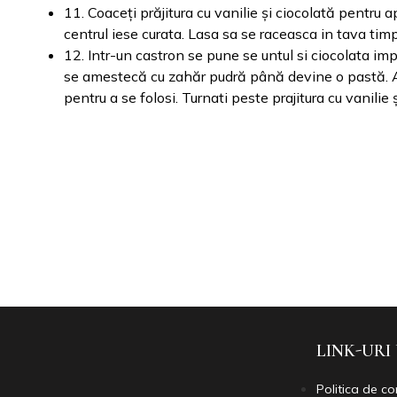
11. Coaceți prăjitura cu vanilie și ciocolată pentr
centrul iese curata. Lasa sa se raceasca in tava tim
12. Intr-un castron se pune se untul si ciocolata i
se amestecă cu zahăr pudră până devine o pastă. Ada
pentru a se folosi. Turnati peste prajitura cu vanilie ș
LINK-URI
Politica de co