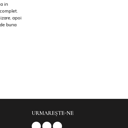
a in
 complet.
izare, apoi
 de buna
URMAREȘTE-NE