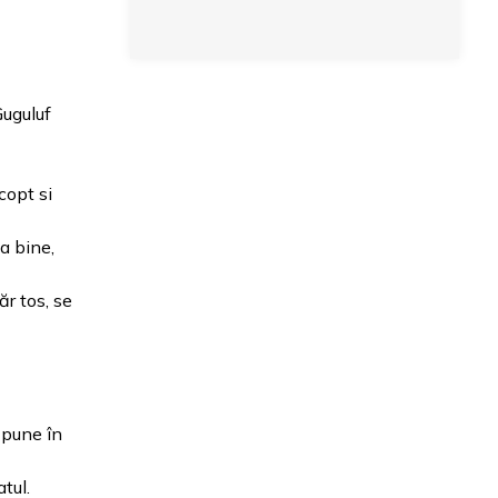
Guguluf
copt si
a bine,
ăr tos, se
 pune în
tul.