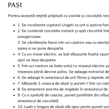
PAȘI
Pentru această rețetă prăjitură cu vanilie și ciocolată ne
1. Se incalzeste cuptorul Ungeti cu unt si putina f
2. Se combină ciocolata instant și apă clocotită î
omogenizare.
3. Se cântărește faina intr-un castron sau cu atenț
sarea si se pune deoparte.
4. Cu un mixer electric, se bat albusurile foarte sp
apoi se lasa deoparte.
5. Într-un castron se bate untul cu mixerul electric
mixeaza până devine pufos. Se adauga extractul de v
6. Se adauga în amestecul de unt făina și laptele, a
7. Măsurați 1 ceasca de aluat și puneti-l într-un c
8. Se amestecti esenta de migdale în amestecul de 
9. Cu o spatulă de cauciuc, puneti jumătate din albu
amestecul de ciocolată.
10. Luati o lingura de aluat alb apoi peste puneti un