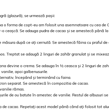
agră (glazură), se urmează pașii:
aina o forma de copt-eu am folosit una asemnatoare cu cea de 
ntr-o ceașcă. Se adauga pudra de cacao și se amestecă până la
ie măsura după ce ați cernută. Se amestecă făina cu praful de 
umos. Treptat se adaugă 2 linguri de zahăr granulat și se mixeaz
 pana devine o crema. Se adauga în ½ ceasca și 2 linguri de zah
anilie, apoi galbenusurile.
lternativ, începând și terminând cu faina.
astron separat. Se amestecă în compozitia de cacao.
vanilie rămas.
șurile de ou batute în amestec de vanilie. Restul de albusuri se
a de cacao. Repetați acest model până când ați folosit tot alua