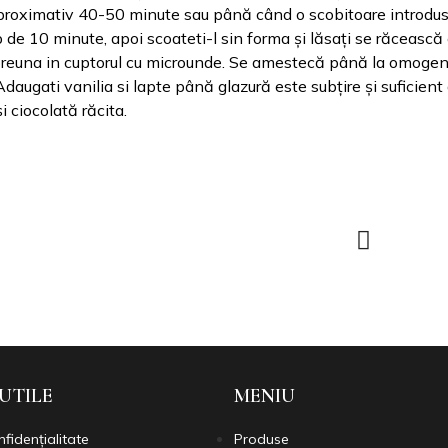
u aproximativ 40-50 minute sau până când o scobitoare introdus
p de 10 minute, apoi scoateti-l sin forma și lăsați se răcească
mpreuna in cuptorul cu microunde. Se amestecă până la omogen
ugati vanilia si lapte până glazură este subțire și suficient
i ciocolată răcita.
 UTILE
MENIU
nfidențialitate
Produse