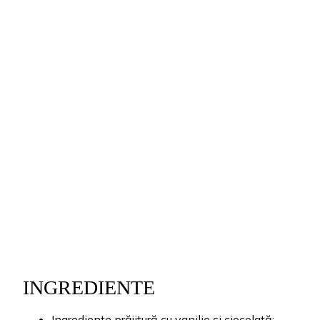
INGREDIENTE
Ingrediente prăjitură cu vanilie și ciocolată: