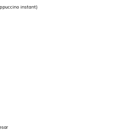
cappuccino instant)
esar