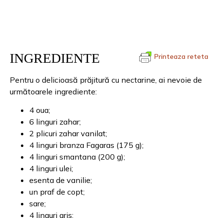
INGREDIENTE
Printeaza reteta
Pentru o delicioasă prăjitură cu nectarine, ai nevoie de
următoarele ingrediente:
4 oua;
6 linguri zahar;
2 plicuri zahar vanilat;
4 linguri branza Fagaras (175 g);
4 linguri smantana (200 g);
4 linguri ulei;
esenta de vanilie;
un praf de copt;
sare;
4 linguri gris;