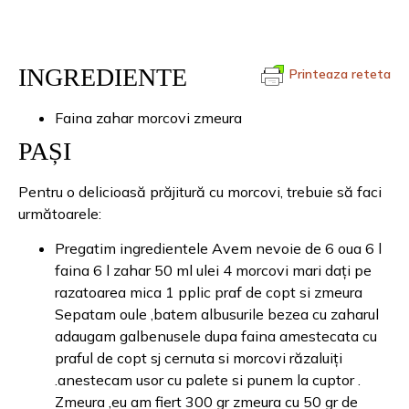
INGREDIENTE
Printeaza reteta
Faina zahar morcovi zmeura
PAȘI
Pentru o delicioasă prăjitură cu morcovi, trebuie să faci
următoarele:
Pregatim ingredientele Avem nevoie de 6 oua 6 l
faina 6 l zahar 50 ml ulei 4 morcovi mari dați pe
razatoarea mica 1 pplic praf de copt si zmeura
Sepatam oule ,batem albusurile bezea cu zaharul
adaugam galbenusele dupa faina amestecata cu
praful de copt sj cernuta si morcovi răzaluiți
.anestecam usor cu palete si punem la cuptor .
Zmeura ,eu am fiert 300 gr zmeura cu 50 gr de