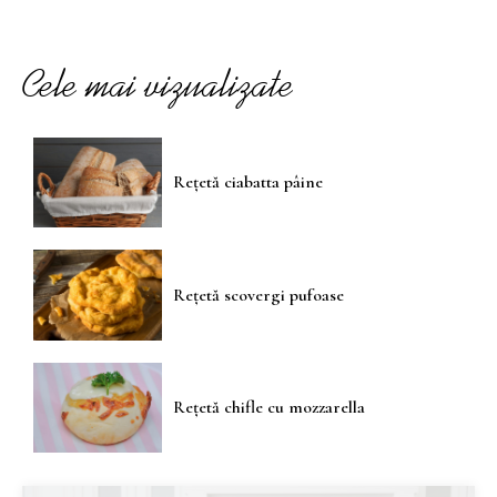
Cele mai vizualizate
Rețetă ciabatta pâine
Rețetă scovergi pufoase
Rețetă chifle cu mozzarella