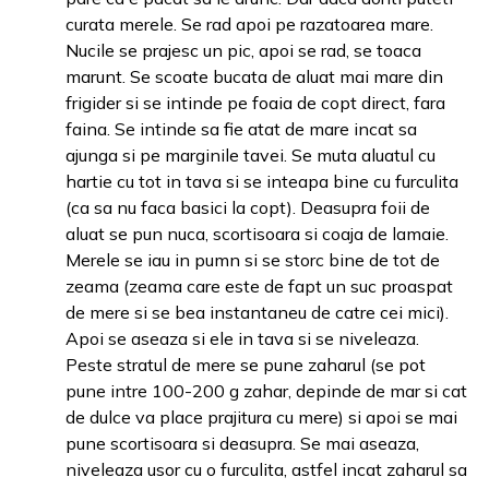
curata merele. Se rad apoi pe razatoarea mare.
Nucile se prajesc un pic, apoi se rad, se toaca
marunt. Se scoate bucata de aluat mai mare din
frigider si se intinde pe foaia de copt direct, fara
faina. Se intinde sa fie atat de mare incat sa
ajunga si pe marginile tavei. Se muta aluatul cu
hartie cu tot in tava si se inteapa bine cu furculita
(ca sa nu faca basici la copt). Deasupra foii de
aluat se pun nuca, scortisoara si coaja de lamaie.
Merele se iau in pumn si se storc bine de tot de
zeama (zeama care este de fapt un suc proaspat
de mere si se bea instantaneu de catre cei mici).
Apoi se aseaza si ele in tava si se niveleaza.
Peste stratul de mere se pune zaharul (se pot
pune intre 100-200 g zahar, depinde de mar si cat
de dulce va place prajitura cu mere) si apoi se mai
pune scortisoara si deasupra. Se mai aseaza,
niveleaza usor cu o furculita, astfel incat zaharul sa