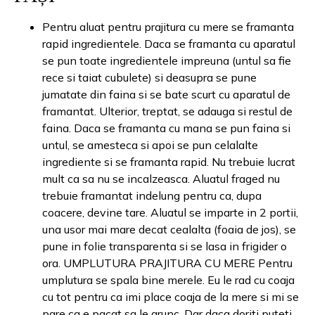
Pentru aluat pentru prajitura cu mere se framanta
rapid ingredientele. Daca se framanta cu aparatul
se pun toate ingredientele impreuna (untul sa fie
rece si taiat cubulete) si deasupra se pune
jumatate din faina si se bate scurt cu aparatul de
framantat. Ulterior, treptat, se adauga si restul de
faina. Daca se framanta cu mana se pun faina si
untul, se amesteca si apoi se pun celalalte
ingrediente si se framanta rapid. Nu trebuie lucrat
mult ca sa nu se incalzeasca. Aluatul fraged nu
trebuie framantat indelung pentru ca, dupa
coacere, devine tare. Aluatul se imparte in 2 portii,
una usor mai mare decat cealalta (foaia de jos), se
pune in folie transparenta si se lasa in frigider o
ora. UMPLUTURA PRAJITURA CU MERE Pentru
umplutura se spala bine merele. Eu le rad cu coaja
cu tot pentru ca imi place coaja de la mere si mi se
pare ca e pacat sa le arunc. Dar daca doriti puteti