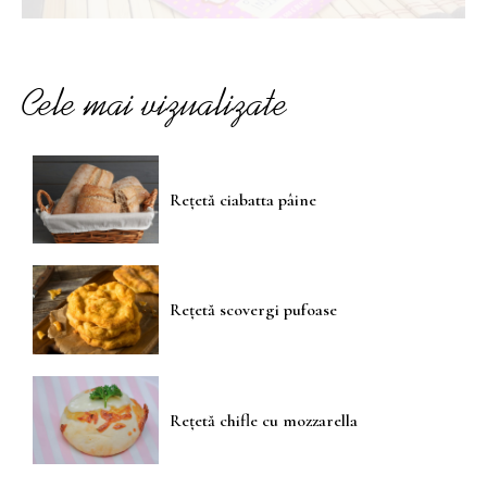
Cele mai vizualizate
Rețetă ciabatta pâine
Rețetă scovergi pufoase
Rețetă chifle cu mozzarella