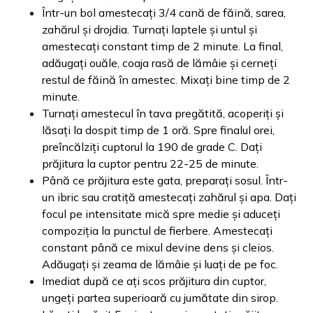
Într-un bol amestecați 3/4 cană de făină, sarea,
zahărul și drojdia. Turnați laptele și untul și
amestecați constant timp de 2 minute. La final,
adăugați ouăle, coaja rasă de lămâie și cerneți
restul de făină în amestec. Mixați bine timp de 2
minute.
Turnați amestecul în tava pregătită, acoperiți și
lăsați la dospit timp de 1 oră. Spre finalul orei,
preîncălziți cuptorul la 190 de grade C. Dați
prăjitura la cuptor pentru 22-25 de minute.
Până ce prăjitura este gata, preparați sosul. Într-
un ibric sau cratiță amestecați zahărul și apa. Dați
focul pe intensitate mică spre medie și aduceți
compoziția la punctul de fierbere. Amestecați
constant până ce mixul devine dens și cleios.
Adăugați și zeama de lămâie și luați de pe foc.
Imediat după ce ați scos prăjitura din cuptor,
ungeți partea superioară cu jumătate din sirop.