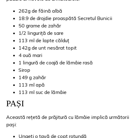
262g de făină albă
18.9 de drojdie proaspătă Secretul Bunicii
50 grame de zahăr
1/2 linguriță de sare
113 ml de lapte călduț
142g de unt nesărat topit
4 ouă mari
1 lingură de coajă de lămâie rasă
Sirop
149 g zahăr
113 ml apă
113 ml suc de lămâie
PAȘI
Această rețetă de prăjitură cu lămâie implică următorii
pași:
Ungeți o tavă de copt rotundă