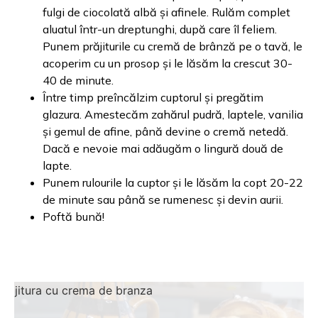
fulgi de ciocolată albă și afinele. Rulăm complet
aluatul într-un dreptunghi, după care îl feliem.
Punem prăjiturile cu cremă de brânză pe o tavă, le
acoperim cu un prosop și le lăsăm la crescut 30-
40 de minute.
Între timp preîncălzim cuptorul și pregătim
glazura. Amestecăm zahărul pudră, laptele, vanilia
și gemul de afine, până devine o cremă netedă.
Dacă e nevoie mai adăugăm o lingură două de
lapte.
Punem rulourile la cuptor și le lăsăm la copt 20-22
de minute sau până se rumenesc și devin aurii.
Poftă bună!