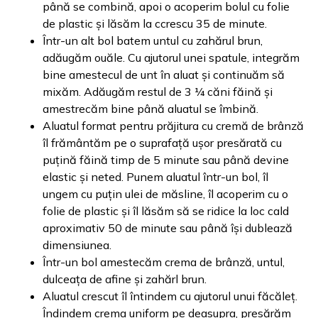
până se combină, apoi o acoperim bolul cu folie
de plastic și lăsăm la ccrescu 35 de minute.
Într-un alt bol batem untul cu zahărul brun,
adăugăm ouăle. Cu ajutorul unei spatule, integrăm
bine amestecul de unt în aluat și continuăm să
mixăm. Adăugăm restul de 3 ¼ căni făină și
amestrecăm bine până aluatul se îmbină.
Aluatul format pentru prăjitura cu cremă de brânză
îl frământăm pe o suprafață ușor presărată cu
puțină făină timp de 5 minute sau până devine
elastic și neted. Punem aluatul într-un bol, îl
ungem cu puțin ulei de măsline, îl acoperim cu o
folie de plastic și îl lăsăm să se ridice la loc cald
aproximativ 50 de minute sau până își dublează
dimensiunea.
Într-un bol amestecăm crema de brânză, untul,
dulceața de afine și zahărl brun.
Aluatul crescut îl întindem cu ajutorul unui făcăleț.
Îndindem crema uniform pe deasupra, presărăm