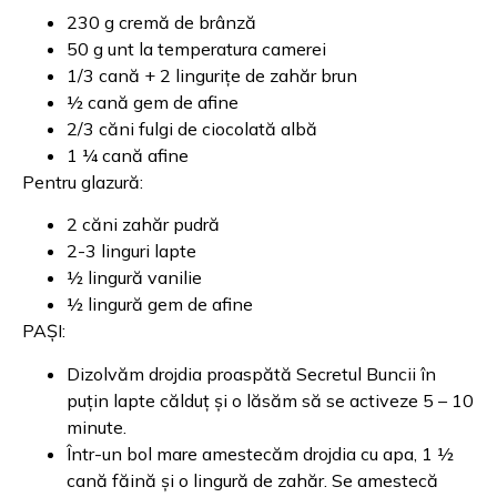
230 g cremă de brânză
50 g unt la temperatura camerei
1/3 cană + 2 lingurițe de zahăr brun
½ cană gem de afine
2/3 căni fulgi de ciocolată albă
1 ¼ cană afine
Pentru glazură:
2 căni zahăr pudră
2-3 linguri lapte
½ lingură vanilie
½ lingură gem de afine
PAȘI:
Dizolvăm drojdia proaspătă Secretul Buncii în
puțin lapte călduț și o lăsăm să se activeze 5 – 10
minute.
Într-un bol mare amestecăm drojdia cu apa, 1 ½
cană făină și o lingură de zahăr. Se amestecă