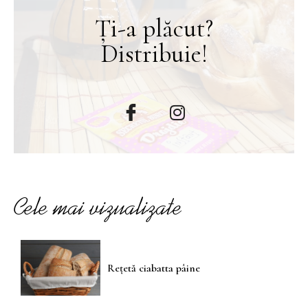
Ți-a plăcut?
Distribuie!
Cele mai vizualizate
Rețetă ciabatta pâine