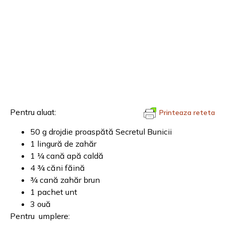
Pentru aluat:
Printeaza reteta
50 g drojdie proaspătă Secretul Bunicii
1 lingură de zahăr
1 ¼ cană apă caldă
4 ¾ căni făină
¾ cană zahăr brun
1 pachet unt
3 ouă
Pentru umplere: