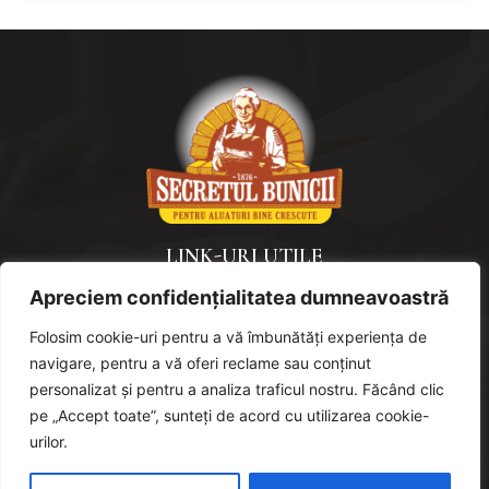
LINK-URI UTILE
Apreciem confidențialitatea dumneavoastră
Politica de confidențialitate
Politică de cookies
Folosim cookie-uri pentru a vă îmbunătăți experiența de
navigare, pentru a vă oferi reclame sau conținut
URMAREȘTE-NE
personalizat și pentru a analiza traficul nostru. Făcând clic
pe „Accept toate”, sunteți de acord cu utilizarea cookie-
urilor.