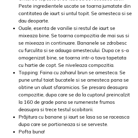
Peste ingredientele uscate se toarna jumatate din
cantitatea de iaurt si untul topit. Se amesteca si se
dau deoparte.
Ouale, esenta de vanilie si restul de iaurt se
mixeaza bine. Se toarna compozitia de mai sus si
se mixeaza in continuare. Bananele se zdrobesc
cu furculita si se adauga amestecului. Dupa ce s-a
omogenizat bine, se toarna intr-o tava tapetata
cu hartie de copt. Se niveleaza compozitia.
Topping: Faina cu zaharul brun se amesteca. Se
pune untul taiat bucatele si se amesteca pana se
obtine un aluat sfaramicios. Se presara deasupra
compozitie, dupa care se da la cuptorul preincalzit
la 160 de grade pana se rumeneste frumos
deasupra si trece testul scobitorii.
Prăjitura cu banane și iaurt se lasa sa se raceasca
dupa care se portioneaza si se serveste.
Pofta buna!