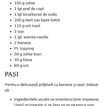
150 g zahar
1 lgt praf de copt
1 lgt bicarbonat de sodiu
200 g iaurt sau lapte batut
110 g unt topit
2 oua
1 lgt. esenta vanilie
2 banane
Pt. topping:
50 g zahar brun
30 g faina
60 g unt
PAȘI
Pentru o delicioasă prăjitură cu banane și iaurt, trebuie
să:
Ingredientele uscate se amesteca bine impreuna.
Untul se topeste si se lasa sa se raceasca usor.