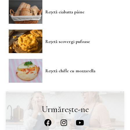
Rețetă ciabatta pâine
Rețetă scovergi pufoase
Rețetă chifle cu mozzarella
Urmărește-ne