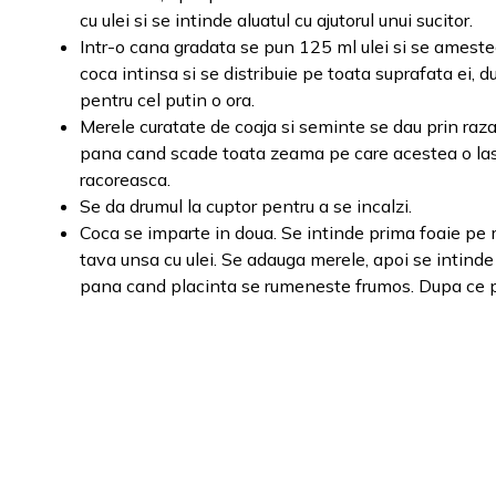
cu ulei si se intinde aluatul cu ajutorul unui sucitor.
Intr-o cana gradata se pun 125 ml ulei si se ameste
coca intinsa si se distribuie pe toata suprafata ei, d
pentru cel putin o ora.
Merele curatate de coaja si seminte se dau prin raz
pana cand scade toata zeama pe care acestea o lasa.
racoreasca.
Se da drumul la cuptor pentru a se incalzi.
Coca se imparte in doua. Se intinde prima foaie pe ma
tava unsa cu ulei. Se adauga merele, apoi se intinde
pana cand placinta se rumeneste frumos. Dupa ce pl