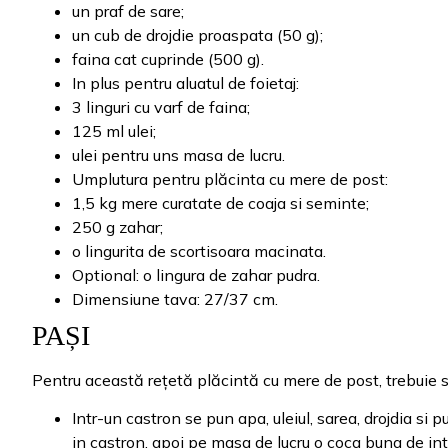
un praf de sare;
un cub de drojdie proaspata (50 g);
faina cat cuprinde (500 g).
In plus pentru aluatul de foietaj:
3 linguri cu varf de faina;
125 ml ulei;
ulei pentru uns masa de lucru.
Umplutura pentru plăcinta cu mere de post:
1,5 kg mere curatate de coaja si seminte;
250 g zahar;
o lingurita de scortisoara macinata.
Optional: o lingura de zahar pudra.
Dimensiune tava: 27/37 cm.
PAȘI
Pentru această rețetă plăcintă cu mere de post, trebuie să
Intr-un castron se pun apa, uleiul, sarea, drojdia si
in castron, apoi pe masa de lucru o coca buna de int