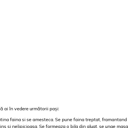
 ai în vedere următorii pași:
 putina faina si se amesteca. Se pune faina treptat, framantand
ins si nelipicioasa. Se formeaza o bila din aluat, se unge masa