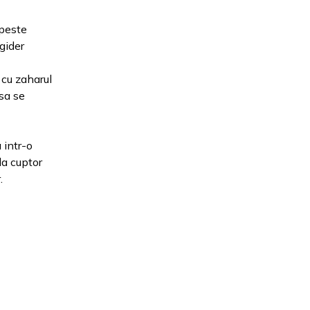
 peste
igider
 cu zaharul
sa se
 intr-o
la cuptor
.