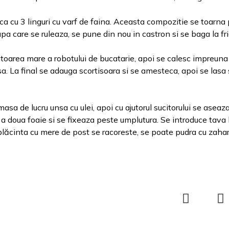
ca cu 3 linguri cu varf de faina. Aceasta compozitie se toarna
upa care se ruleaza, se pune din nou in castron si se baga la fr
atoarea mare a robotului de bucatarie, apoi se calesc impreuna
 La final se adauga scortisoara si se amesteca, apoi se lasa 
sa de lucru unsa cu ulei, apoi cu ajutorul sucitorului se aseaza
 a doua foaie si se fixeaza peste umplutura. Se introduce tava 
ăcinta cu mere de post se racoreste, se poate pudra cu zahar