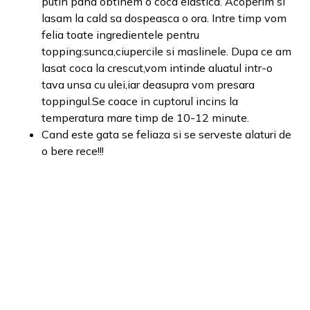
putin pana obtinem o coca elastica. Acoperim si
lasam la cald sa dospeasca o ora. Intre timp vom
felia toate ingredientele pentru
topping:sunca,ciupercile si maslinele. Dupa ce am
lasat coca la crescut,vom intinde aluatul intr-o
tava unsa cu ulei,iar deasupra vom presara
toppingul.Se coace in cuptorul incins la
temperatura mare timp de 10-12 minute.
Cand este gata se feliaza si se serveste alaturi de
o bere rece!!!