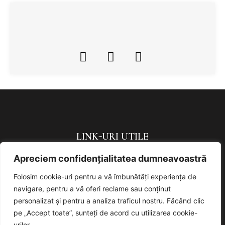
LINK-URI UTILE
Apreciem confidențialitatea dumneavoastră
Politica de confidențialitate
Politică de cookies
Folosim cookie-uri pentru a vă îmbunătăți experiența de
navigare, pentru a vă oferi reclame sau conținut
URMAREȘTE-NE
personalizat și pentru a analiza traficul nostru. Făcând clic
pe „Accept toate”, sunteți de acord cu utilizarea cookie-
urilor.