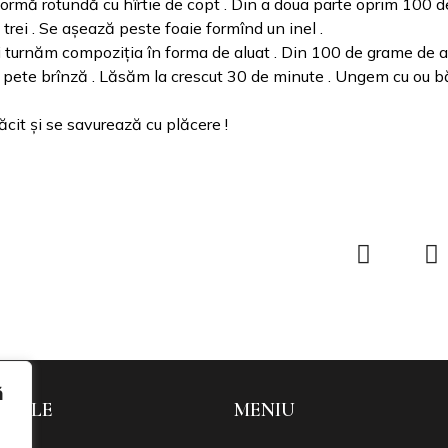
 formă rotundă cu hîrtie de copt . Din a doua parte oprim 100 
n trei . Se așează peste foaie formînd un inel .
turnăm compoziția în forma de aluat . Din 100 de grame de al
 pete brînză . Lăsăm la crescut 30 de minute . Ungem cu ou bă
ăcit și se savurează cu plăcere !
ă
 UTILE
MENIU