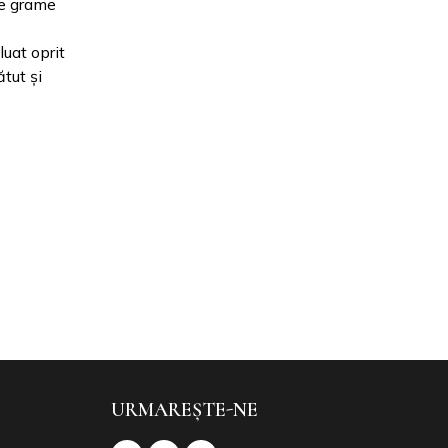
de grame
uat oprit
tut și
URMAREȘTE-NE