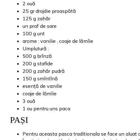
2 ouă
25 gr drojdie proaspătă
125 g zahăr
un praf de sare
100 g unt
arome : vanilie , coaje de lămîie
Umplutură :
500 g brînză
200 g stafide
200 g zahăr pudră
150 g smîntînă
esență de vanilie
coaje de lămîie
3 ouă
1 ou pentru uns paca
PAȘI
Pentru aceasta pasca traditionala se face un aluat d