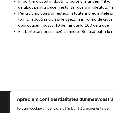
Împărțim aluatul în două . O parte o întindem înt-o
de aluat pentru cruce , restul se face o împletitută î
Pentru umplutură amestecăm toate ingredientele și 
formăm două șnururi și le așezăm în formă de cruce
apoi coacem pasca 40 de minute la 160 de grade .
Fierbinte se pensulează cu miere ! Se lasă puțin la r
Apreciem confidențialitatea dumneavoastr
LINK-URI
Folosim cookie-uri pentru a vă îmbunătăți experiența de