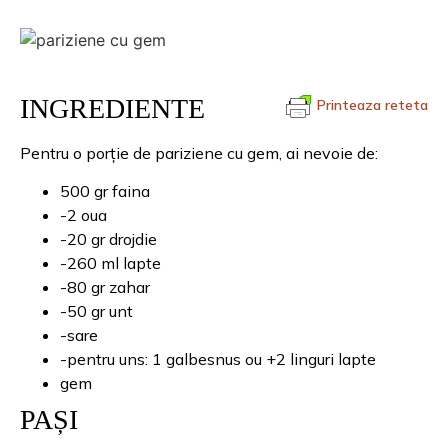
INGREDIENTE
Printeaza reteta
Pentru o porție de pariziene cu gem, ai nevoie de:
500 gr faina
-2 oua
-20 gr drojdie
-260 ml lapte
-80 gr zahar
-50 gr unt
-sare
-pentru uns: 1 galbesnus ou +2 linguri lapte
gem
PAȘI