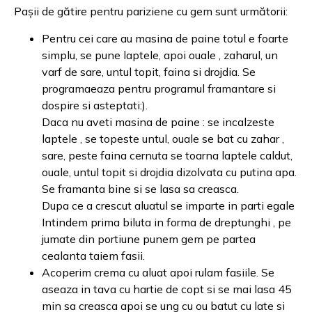
Pașii de gătire pentru pariziene cu gem sunt următorii:
Pentru cei care au masina de paine totul e foarte
simplu, se pune laptele, apoi ouale , zaharul, un
varf de sare, untul topit, faina si drojdia. Se
programaeaza pentru programul framantare si
dospire si asteptati:).
Daca nu aveti masina de paine : se incalzeste
laptele , se topeste untul, ouale se bat cu zahar ,
sare, peste faina cernuta se toarna laptele caldut,
ouale, untul topit si drojdia dizolvata cu putina apa.
Se framanta bine si se lasa sa creasca.
Dupa ce a crescut aluatul se imparte in parti egale
Intindem prima biluta in forma de dreptunghi , pe
jumate din portiune punem gem pe partea
cealanta taiem fasii.
Acoperim crema cu aluat apoi rulam fasiile. Se
aseaza in tava cu hartie de copt si se mai lasa 45
min sa creasca apoi se ung cu ou batut cu late si