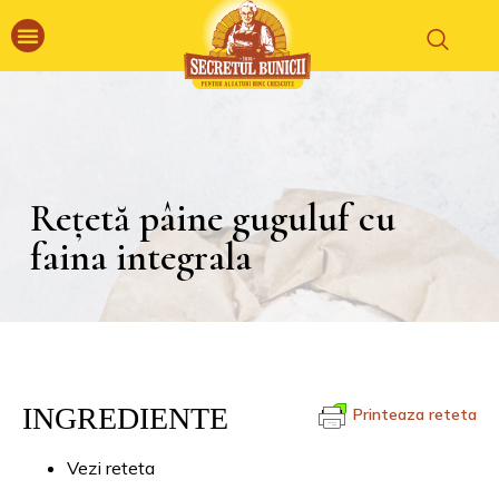
Rețetă pâine guguluf cu
faina integrala
INGREDIENTE
Printeaza reteta
Vezi reteta