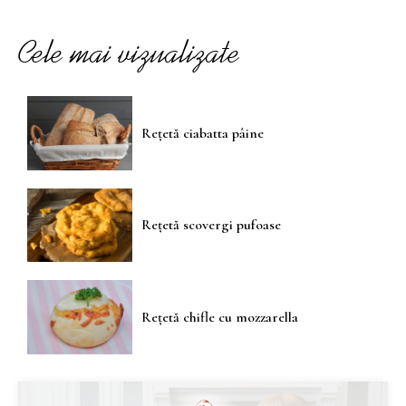
Cele mai vizualizate
Rețetă ciabatta pâine
Rețetă scovergi pufoase
Rețetă chifle cu mozzarella