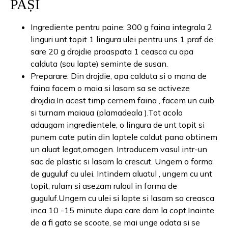
PAȘI
Ingrediente pentru paine: 300 g faina integrala 2
linguri unt topit 1 lingura ulei pentru uns 1 praf de
sare 20 g drojdie proaspata 1 ceasca cu apa
calduta (sau lapte) seminte de susan.
Preparare: Din drojdie, apa calduta si o mana de
faina facem o maia si lasam sa se activeze
drojdia.In acest timp cernem faina , facem un cuib
si turnam maiaua (plamadeala ).Tot acolo
adaugam ingredientele, o lingura de unt topit si
punem cate putin din laptele caldut pana obtinem
un aluat legat,omogen. Introducem vasul intr-un
sac de plastic si lasam la crescut. Ungem o forma
de guguluf cu ulei. Intindem aluatul , ungem cu unt
topit, rulam si asezam ruloul in forma de
guguluf.Ungem cu ulei si lapte si lasam sa creasca
inca 10 -15 minute dupa care dam la copt.Inainte
de a fi gata se scoate, se mai unge odata si se