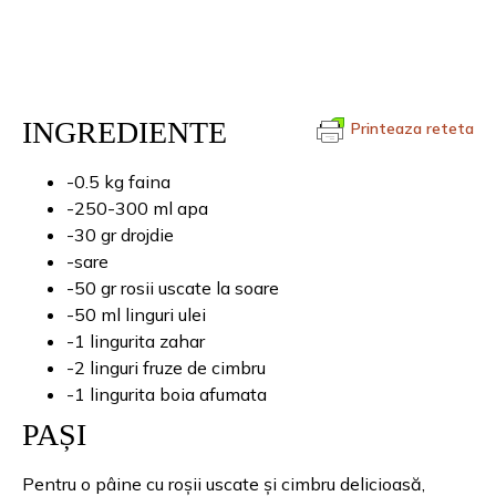
INGREDIENTE
Printeaza reteta
-0.5 kg faina
-250-300 ml apa
-30 gr drojdie
-sare
-50 gr rosii uscate la soare
-50 ml linguri ulei
-1 lingurita zahar
-2 linguri fruze de cimbru
-1 lingurita boia afumata
PAȘI
Pentru o pâine cu roșii uscate și cimbru delicioasă,