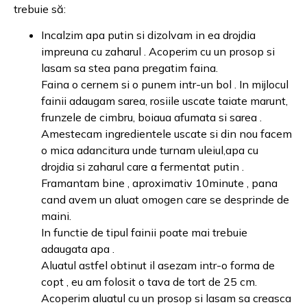
trebuie să:
Incalzim apa putin si dizolvam in ea drojdia
impreuna cu zaharul . Acoperim cu un prosop si
lasam sa stea pana pregatim faina.
Faina o cernem si o punem intr-un bol . In mijlocul
fainii adaugam sarea, rosiile uscate taiate marunt,
frunzele de cimbru, boiaua afumata si sarea .
Amestecam ingredientele uscate si din nou facem
o mica adancitura unde turnam uleiul,apa cu
drojdia si zaharul care a fermentat putin .
Framantam bine , aproximativ 10minute , pana
cand avem un aluat omogen care se desprinde de
maini.
In functie de tipul fainii poate mai trebuie
adaugata apa .
Aluatul astfel obtinut il asezam intr-o forma de
copt , eu am folosit o tava de tort de 25 cm.
Acoperim aluatul cu un prosop si lasam sa creasca