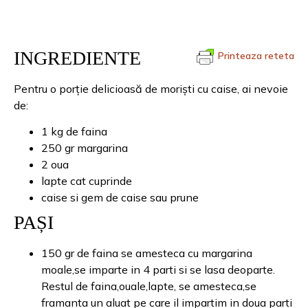
INGREDIENTE
Printeaza reteta
Pentru o porție delicioasă de moriști cu caise, ai nevoie
de:
1 kg de faina
250 gr margarina
2 oua
lapte cat cuprinde
caise si gem de caise sau prune
PAȘI
150 gr de faina se amesteca cu margarina
moale,se imparte in 4 parti si se lasa deoparte.
Restul de faina,ouale,lapte, se amesteca,se
framanta un aluat pe care il impartim in doua parti