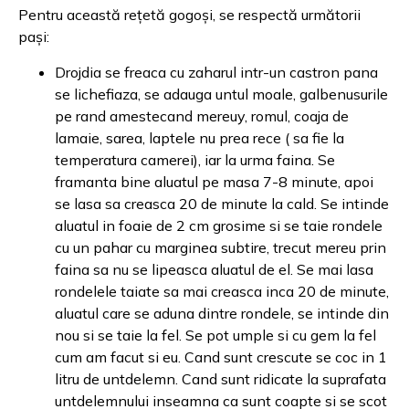
Pentru această rețetă gogoși, se respectă următorii
pași:
Drojdia se freaca cu zaharul intr-un castron pana
se lichefiaza, se adauga untul moale, galbenusurile
pe rand amestecand mereuy, romul, coaja de
lamaie, sarea, laptele nu prea rece ( sa fie la
temperatura camerei), iar la urma faina. Se
framanta bine aluatul pe masa 7-8 minute, apoi
se lasa sa creasca 20 de minute la cald. Se intinde
aluatul in foaie de 2 cm grosime si se taie rondele
cu un pahar cu marginea subtire, trecut mereu prin
faina sa nu se lipeasca aluatul de el. Se mai lasa
rondelele taiate sa mai creasca inca 20 de minute,
aluatul care se aduna dintre rondele, se intinde din
nou si se taie la fel. Se pot umple si cu gem la fel
cum am facut si eu. Cand sunt crescute se coc in 1
litru de untdelemn. Cand sunt ridicate la suprafata
untdelemnului inseamna ca sunt coapte si se scot