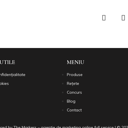
 UTILE
MENIU
nfidențialitate
Produse
okies
Rețete
Concurs
Blog
Contact
red by The
Markers – agentie de marketing online full service | © 202