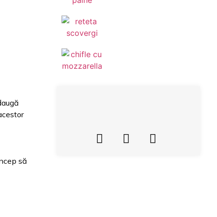
adaugă
acestor
incep să