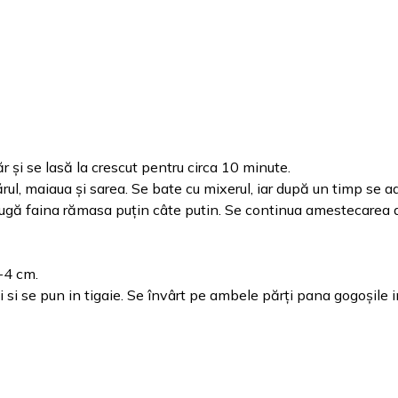
r și se lasă la crescut pentru circa 10 minute.
ărul, maiaua și sarea. Se bate cu mixerul, iar după un timp se 
augă faina rămasa puțin câte putin. Se continua amestecarea 
-4 cm.
 si se pun in tigaie. Se învârt pe ambele părți pana gogoșile 