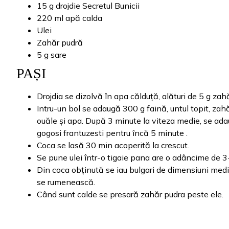
15 g drojdie Secretul Bunicii
220 ml apă calda
Ulei
Zahăr pudră
5 g sare
PAȘI
Drojdia se dizolvă în apa călduță, alături de 5 g zahă
Intru-un bol se adaugă 300 g faină, untul topit, zah
ouăle și apa. După 3 minute la viteza medie, se ad
gogosi frantuzesti pentru încă 5 minute .
Coca se lasă 30 min acoperită la crescut.
Se pune ulei într-o tigaie pana are o adâncime de 3
Din coca obținută se iau bulgari de dimensiuni medii
se rumenească.
Când sunt calde se presară zahăr pudra peste ele.