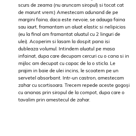
scurs de zeama (nu aruncam siropul) si tocat cat
de marunt vrem:) Amestecam adunand de pe
margini faina, daca este nevoie, se adauga faina
sau iaurt, framantam un aluat elastic si nelipicios
(eu la final am framantat aluatul cu 2 linguri de
ulei). Acoperim si lasam la dospit pana isi
dubleaza volumul. Intindem aluatul pe masa
infainat, dupa care decupam cercuri cu o cana si in
mijloc am decupat cu capac de la o sticla. Le
prajim in baie de ulei incins, le scoatem pe un
servetel absorbant. Intr-un castron, amestecam
zahar cu scortisoara. Trecem repede aceste gogoși
cu ananas prin siropul de la compot, dupa care o
tavalim prin amestecul de zahar.