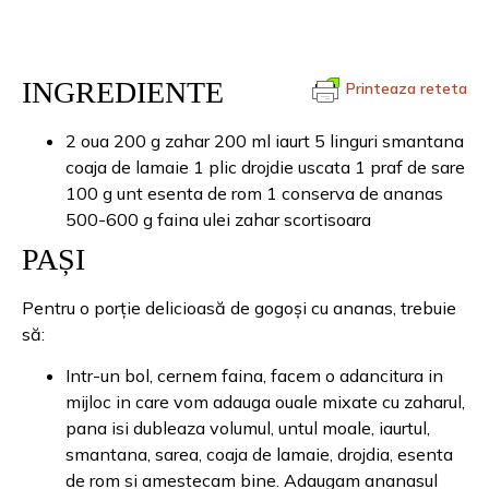
INGREDIENTE
Printeaza reteta
2 oua 200 g zahar 200 ml iaurt 5 linguri smantana
coaja de lamaie 1 plic drojdie uscata 1 praf de sare
100 g unt esenta de rom 1 conserva de ananas
500-600 g faina ulei zahar scortisoara
PAȘI
Pentru o porție delicioasă de gogoși cu ananas, trebuie
să:
Intr-un bol, cernem faina, facem o adancitura in
mijloc in care vom adauga ouale mixate cu zaharul,
pana isi dubleaza volumul, untul moale, iaurtul,
smantana, sarea, coaja de lamaie, drojdia, esenta
de rom si amestecam bine. Adaugam ananasul