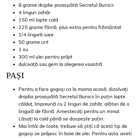
8 grame drojdie proaspătă Secretul Bunicii
4 linguri zahăr
150 ml lapte cald
225 grame făină, plus extra pentru frământat
1/4 lingură sare
50 grame unt
1 ou
300 ml ulei pentru prăjit
dulceață sau gem la alegerea voastră
PAȘI
Pentru a face gogoși ca la mama acasă, dizolvați
drojdia proaspătă Secretul Bunicii în puțin lapte
călduț, împreună cu 2 linguri de zahăr, alături de o
lingură de făină. Amestecați pentru un minut.
Lăsați la cald până se dospește puțin.
Mai întâi de toate, trebuie să știți că acest tip de
gogoși se prăjesc în baie de ulei. Pentru asta, aveti