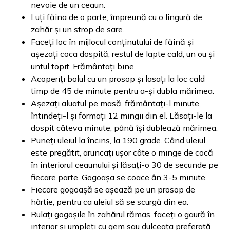
nevoie de un ceaun.
Luți făina de o parte, împreună cu o lingură de
zahăr și un strop de sare.
Faceți loc în mijlocul conținutului de făină și
așezați coca dospită, restul de lapte cald, un ou și
untul topit. Frământați bine.
Acoperiți bolul cu un prosop și lasați la loc cald
timp de 45 de minute pentru a-și dubla mărimea.
Așezați aluatul pe masă, frământați-l minute,
întindeți-l și formați 12 mingii din el. Lăsați-le la
dospit câteva minute, până își dublează mărimea.
Puneți uleiul la încins, la 190 grade. Când uleiul
este pregătit, aruncați ușor câte o minge de cocă
în interiorul ceaunului și lăsați-o 30 de secunde pe
fiecare parte. Gogoașa se coace ân 3-5 minute.
Fiecare gogoașă se așează pe un prosop de
hârtie, pentru ca uleiul să se scurgă din ea.
Rulați gogoșile în zahărul rămas, faceți o gaură în
interior și umpleți cu gem sau dulceața preferată.