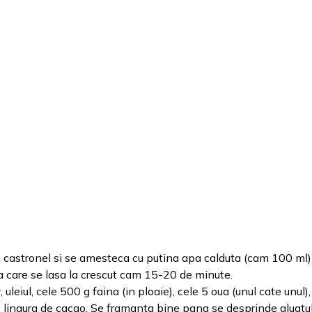
n castronel si se amesteca cu putina apa calduta (cam 100 ml)
ta care se lasa la crescut cam 15-20 de minute.
uleiul, cele 500 g faina (in ploaie), cele 5 oua (unul cate unul),
i o lingura de cacao. Se framanta bine pana se desprinde aluatu