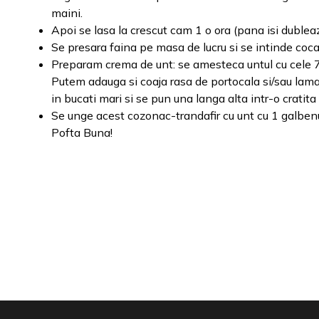
maini.
Apoi se lasa la crescut cam 1 o ora (pana isi dublea
Se presara faina pe masa de lucru si se intinde coca 
Preparam crema de unt: se amesteca untul cu cele 70
Putem adauga si coaja rasa de portocala si/sau lamai
in bucati mari si se pun una langa alta intr-o cratit
Se unge acest cozonac-trandafir cu unt cu 1 galbenu
Pofta Buna!