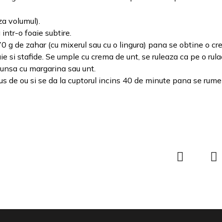
za volumul).
intr-o foaie subtire.
 g de zahar (cu mixerul sau cu o lingura) pana se obtine o cr
e si stafide. Se umple cu crema de unt, se ruleaza ca pe o rula
a unsa cu margarina sau unt.
s de ou si se da la cuptorul incins 40 de minute pana se rume