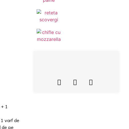
 + 1
 1 varf de
l de pe