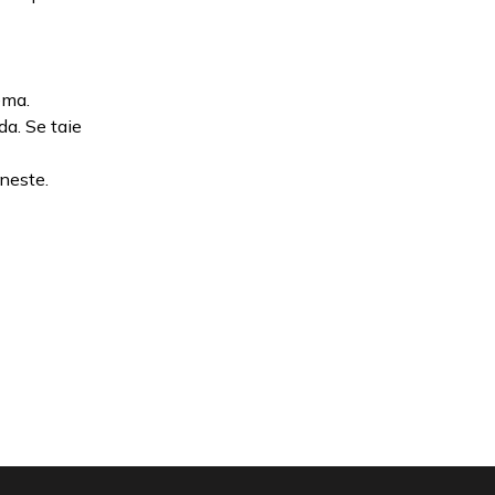
ema.
da. Se taie
neste.