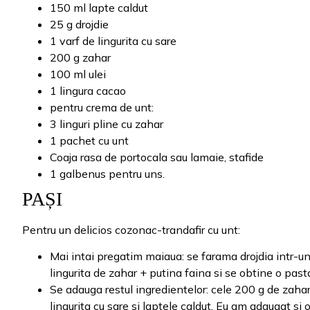
150 ml lapte caldut
25 g drojdie
1 varf de lingurita cu sare
200 g zahar
100 ml ulei
1 lingura cacao
pentru crema de unt:
3 linguri pline cu zahar
1 pachet cu unt
Coaja rasa de portocala sau lamaie, stafide
1 galbenus pentru uns.
PAȘI
Pentru un delicios cozonac-trandafir cu unt:
Mai intai pregatim maiaua: se farama drojdia intr-u
lingurita de zahar + putina faina si se obtine o pas
Se adauga restul ingredientelor: cele 200 g de zahar, 
lingurita cu sare si laptele caldut. Eu am adaugat s