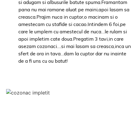
si adugam si albusurile batute spuma.Framantam
pana nu mai ramane aluat pe maini,apoi lasam sa
creasca.Prajim nuca in cuptor,o macinam si o
amestecam cu stafide si cacao.Intindem 6 foi,pe
care le umplem cu amestecul de nuca…le rulam si
apoi impletim cate doua.Pregatim 3 tavi,in care
asezam cozonaci….si mai lasam sa creasca,inca un
sfert de ora in tava…dam la cuptor dar nu inainte
de a fi uns cu ou batut!