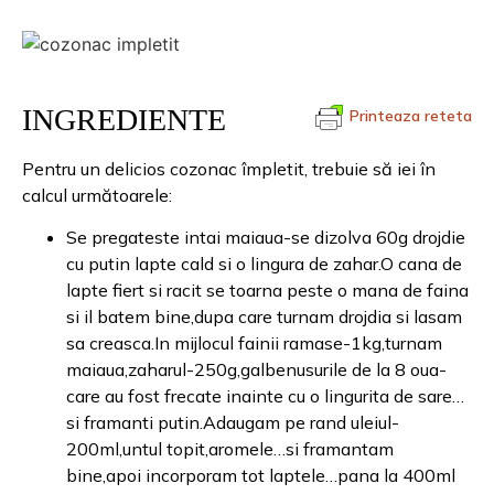
INGREDIENTE
Printeaza reteta
Pentru un delicios cozonac împletit, trebuie să iei în
calcul următoarele:
Se pregateste intai maiaua-se dizolva 60g drojdie
cu putin lapte cald si o lingura de zahar.O cana de
lapte fiert si racit se toarna peste o mana de faina
si il batem bine,dupa care turnam drojdia si lasam
sa creasca.In mijlocul fainii ramase-1kg,turnam
maiaua,zaharul-250g,galbenusurile de la 8 oua-
care au fost frecate inainte cu o lingurita de sare…
si framanti putin.Adaugam pe rand uleiul-
200ml,untul topit,aromele…si framantam
bine,apoi incorporam tot laptele…pana la 400ml