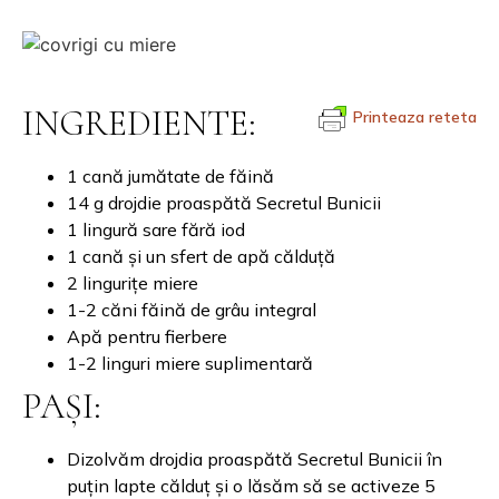
INGREDIENTE:
Printeaza reteta
1 cană jumătate de făină
14 g drojdie proaspătă Secretul Bunicii
1 lingură sare fără iod
1 cană și un sfert de apă călduță
2 lingurițe miere
1-2 căni făină de grâu integral
Apă pentru fierbere
1-2 linguri miere suplimentară
PAȘI:
Dizolvăm drojdia proaspătă Secretul Bunicii în
puțin lapte călduț și o lăsăm să se activeze 5