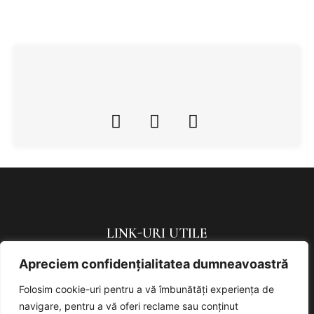
LINK-URI UTILE
Apreciem confidențialitatea dumneavoastră
Politica de confidențialitate
Politică de cookies
Folosim cookie-uri pentru a vă îmbunătăți experiența de
navigare, pentru a vă oferi reclame sau conținut
URMAREȘTE-NE