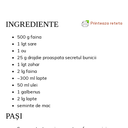
INGREDIENTE
Printeaza reteta
500 g faina
1 lgt sare
1 ou
25 g drojdie proaspata secretul bunicii
1 lgt zahar
2 lg faina
~300 ml lapte
50 ml ulei
1 galbenus
2 lg lapte
seminte de mac
PAȘI