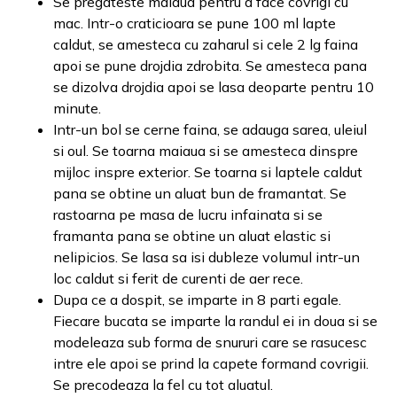
Se pregateste maiaua pentru a face covrigi cu
mac. Intr-o craticioara se pune 100 ml lapte
caldut, se amesteca cu zaharul si cele 2 lg faina
apoi se pune drojdia zdrobita. Se amesteca pana
se dizolva drojdia apoi se lasa deoparte pentru 10
minute.
Intr-un bol se cerne faina, se adauga sarea, uleiul
si oul. Se toarna maiaua si se amesteca dinspre
mijloc inspre exterior. Se toarna si laptele caldut
pana se obtine un aluat bun de framantat. Se
rastoarna pe masa de lucru infainata si se
framanta pana se obtine un aluat elastic si
nelipicios. Se lasa sa isi dubleze volumul intr-un
loc caldut si ferit de curenti de aer rece.
Dupa ce a dospit, se imparte in 8 parti egale.
Fiecare bucata se imparte la randul ei in doua si se
modeleaza sub forma de snururi care se rasucesc
intre ele apoi se prind la capete formand covrigii.
Se precodeaza la fel cu tot aluatul.