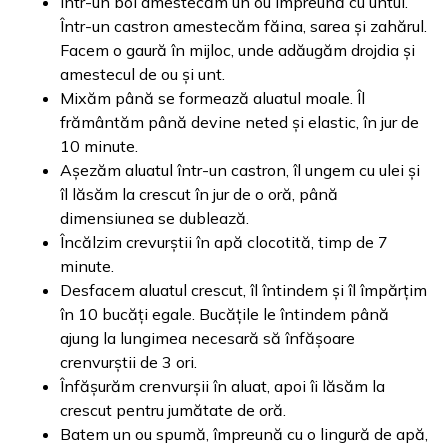
Într-un bol amestecăm un ou împreună cu untul.
Într-un castron amestecăm făina, sarea și zahărul.
Facem o gaură în mijloc, unde adăugăm drojdia și
amestecul de ou și unt.
Mixăm până se formează aluatul moale. Îl
frământăm până devine neted și elastic, în jur de
10 minute.
Așezăm aluatul într-un castron, îl ungem cu ulei și
îl lăsăm la crescut în jur de o oră, până
dimensiunea se dublează.
Încălzim crevurștii în apă clocotită, timp de 7
minute.
Desfacem aluatul crescut, îl întindem și îl împărțim
în 10 bucăți egale. Bucățile le întindem până
ajung la lungimea necesară să înfășoare
crenvurștii de 3 ori.
Înfășurăm crenvurșii în aluat, apoi îi lăsăm la
crescut pentru jumătate de oră.
Batem un ou spumă, împreună cu o lingură de apă,