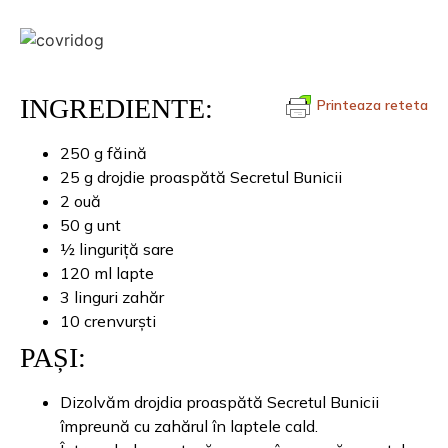
INGREDIENTE:
Printeaza reteta
250 g făină
25 g drojdie proaspătă Secretul Bunicii
2 ouă
50 g unt
½ linguriță sare
120 ml lapte
3 linguri zahăr
10 crenvurști
PAȘI:
Dizolvăm drojdia proaspătă Secretul Bunicii
împreună cu zahărul în laptele cald.