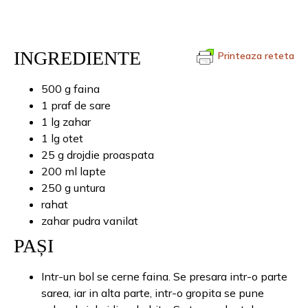
INGREDIENTE
Printeaza reteta
500 g faina
1 praf de sare
1 lg zahar
1 lg otet
25 g drojdie proaspata
200 ml lapte
250 g untura
rahat
zahar pudra vanilat
PAȘI
Intr-un bol se cerne faina. Se presara intr-o parte
sarea, iar in alta parte, intr-o gropita se pune