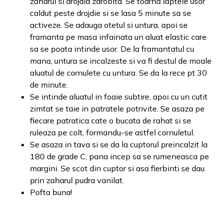
zaharul si drojdia zdrobita. Se toarna laptele usor
caldut peste drojdie si se lasa 5 minute sa se
activeze. Se adauga otetul si untura, apoi se
framanta pe masa infainata un aluat elastic care
sa se poata intinde usor. De la framantatul cu
mana, untura se incalzeste si va fi destul de moale
aluatul de cornulete cu untura. Se da la rece pt 30
de minute.
Se intinde aluatul in foaie subtire, apoi cu un cutit
zimtat se taie in patratele potrivite. Se asaza pe
fiecare patratica cate o bucata de rahat si se
ruleaza pe colt, formandu-se astfel cornuletul.
Se asaza in tava si se da la cuptorul preincalzit la
180 de grade C, pana incep sa se rumeneasca pe
margini. Se scot din cuptor si asa fierbinti se dau
prin zaharul pudra vanilat.
Pofta buna!