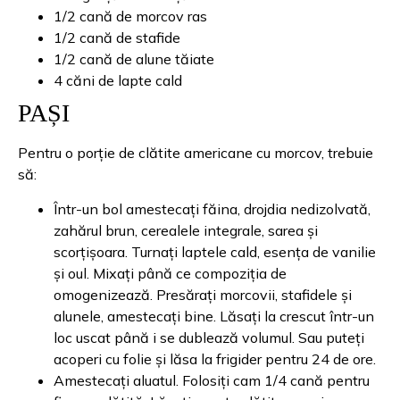
1/2 cană de morcov ras
1/2 cană de stafide
1/2 cană de alune tăiate
4 căni de lapte cald
PAȘI
Pentru o porție de clătite americane cu morcov, trebuie
să:
Într-un bol amestecați făina, drojdia nedizolvată,
zahărul brun, cerealele integrale, sarea și
scorțișoara. Turnați laptele cald, esența de vanilie
și oul. Mixați până ce compoziția de
omogenizează. Presărați morcovii, stafidele și
alunele, amestecați bine. Lăsați la crescut într-un
loc uscat până i se dublează volumul. Sau puteți
acoperi cu folie și lăsa la frigider pentru 24 de ore.
Amestecați aluatul. Folosiți cam 1/4 cană pentru