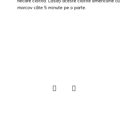
fiecare clătită. Lăsați aceste clătite americane cu
morcov câte 5 minute pe o parte.