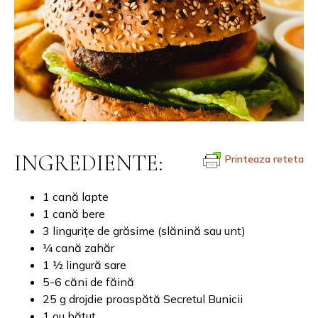
INGREDIENTE:
Printeaza reteta
1 cană lapte
1 cană bere
3 lingurițe de grăsime (slănină sau unt)
¼ cană zahăr
1 ½ lingură sare
5-6 căni de făină
25 g drojdie proaspătă Secretul Bunicii
1 ou bătut