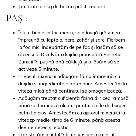
Jumătate de kg de bacon prăjit, crocant
PAȘI:
Într-o tigaie, la foc mediu, se adaugă grăsimea
împreună cu laptele, bere, zahăr și sare. Fierbem
la foc mic. Îndepărtăm de pe foc și lăsăm să se
răcească. Dizolvăm drojdia proaspătă Secretul
Bunicii în puțină apă călduță și o lăsăm să se
activeze 5 minute.
În vasul mixerului adăugăm făina împreună cu
drojdia și ingredientele anterioare. Amestecăm la
viteză mică până conținutul se omogenizează.
Adăugăm treptat suficientă făină din cea rămasă,
până se formează aluatul pentru chifle de burger,
puțin lipicios. Amestecăm cu ajutorul mixerului la
viteazp medie, timp de 6 minute, până acesta
devine neted și elastic.
Transferăm aluatul într-un vas uns cu ulei, îl