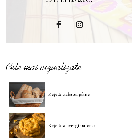
Cele mai vizualizate
Rețetă ciabatta pâine
Rețetă scovergi pufoase