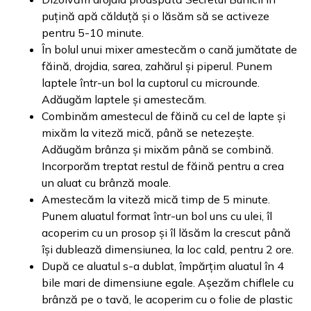
puțină apă călduță și o lăsăm să se activeze
pentru 5-10 minute.
În bolul unui mixer amestecăm o cană jumătate de
făină, drojdia, sarea, zahărul și piperul. Punem
laptele într-un bol la cuptorul cu microunde.
Adăugăm laptele și amestecăm.
Combinăm amestecul de făină cu cel de lapte și
mixăm la viteză mică, până se netezește.
Adăugăm brânza și mixăm până se combină.
Incorporăm treptat restul de făină pentru a crea
un aluat cu brânză moale.
Amestecăm la viteză mică timp de 5 minute.
Punem aluatul format într-un bol uns cu ulei, îl
acoperim cu un prosop și îl lăsăm la crescut până
își dublează dimensiunea, la loc cald, pentru 2 ore.
După ce aluatul s-a dublat, împărțim aluatul în 4
bile mari de dimensiune egale. Așezăm chiflele cu
brânză pe o tavă, le acoperim cu o folie de plastic