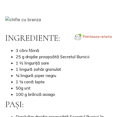
INGREDIENTE:
Printeaza reteta
3 căni făină
25 g drojdie proapsătă Secretul Bunicii
1 ½ linguriță sare
1 lingură zahăr granulat
¼ lingură piper negru
1 ¼ cană lapte
50g unt
100 g brânză asiago
PAȘI:
Dizolvăm drojdia proaspătă Secretul Bunicii în