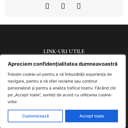
LINK-URI UTILE
Apreciem confidențialitatea dumneavoastră
Politica de confidențialitate
Politică de cookies
Folosim cookie-uri pentru a vă îmbunătăți experiența de
navigare, pentru a vă oferi reclame sau conținut
URMAREȘTE-NE
personalizat și pentru a analiza traficul nostru. Făcând clic
pe „Accept toate”, sunteți de acord cu utilizarea cookie-
urilor.
Customizează
Accept toate
Designed and powered by The
Markers – agentie de marketing
online full service | © 2022 All rights reserved